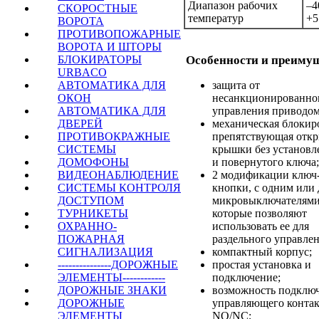
Диапазон рабочих
–
СКОРОСТНЫЕ
температур
+5
ВОРОТА
ПРОТИВОПОЖАРНЫЕ
ВОРОТА И ШТОРЫ
Особенности и преиму
БЛОКИРАТОРЫ
URBACO
защита от
АВТОМАТИКА ДЛЯ
несанкционированно
ОКОН
управления приводом
АВТОМАТИКА ДЛЯ
механическая блокир
ДВЕРЕЙ
препятствующая отк
ПРОТИВОКРАЖНЫЕ
крышки без установл
СИСТЕМЫ
и повернутого ключа;
ДОМОФОНЫ
2 модификации ключ
ВИДЕОНАБЛЮДЕНИЕ
кнопки, с одним или
СИСТЕМЫ КОНТРОЛЯ
микровыключателями
ДОСТУПОМ
которые позволяют
ТУРНИКЕТЫ
использовать ее для
ОХРАННО-
раздельного управлен
ПОЖАРНАЯ
компактный корпус;
СИГНАЛИЗАЦИЯ
простая установка и
---------------ДОРОЖНЫЕ
подключение;
ЭЛЕМЕНТЫ------------
возможность подклю
ДОРОЖНЫЕ ЗНАКИ
управляющего контак
ДОРОЖНЫЕ
NO/NC;
ЭЛЕМЕНТЫ