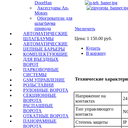
DoorHan
Аксессуары An-
Motors
Обогреватели для
шлагбаума
привода
Увеличить
АВТОМАТИЧЕСКИЕ
Цена:
1 150.00 руб.
ШЛАГБАУМЫ
АВТОМАТИЧЕСКИЕ
Купить
ЦЕПНЫЕ БАРЬЕРЫ
В корзину
КОМПЛЕКТУЮЩИЕ
ДЛЯ ВЪЕЗДНЫХ
ВОРОТ
ПАРКОВОЧНЫЕ
СИСТЕМЫ
Технические характер
GSM УПРАВЛЕНИЕ
РОЛЬСТАВНИ
РУЛОННЫЕ ВОРОТА
СЕКЦИОННЫЕ
Напряжение на
24
ВОРОТА
контактах
РАСПАШНЫЕ
Тип управляющего
ВОРОТА
N
контакта
ОТКАТНЫЕ ВОРОТА
ПАНОРАМНЫЕ
Степень защиты
IP
ВОРОТА