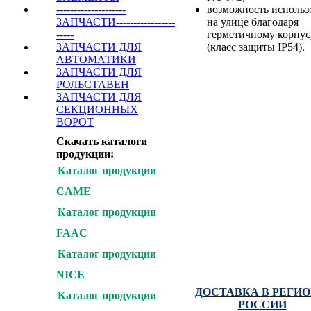
возможность использ
--------------------
на улице благодаря
ЗАПЧАСТИ-----------------
герметичному корпус
-----
(класс защиты IP54).
ЗАПЧАСТИ ДЛЯ
АВТОМАТИКИ
ЗАПЧАСТИ ДЛЯ
РОЛЬСТАВЕН
ЗАПЧАСТИ ДЛЯ
СЕКЦИОННЫХ
Купить
ВОРОТ
Скачать каталоги
продукции:
+7(495) 255-00-15
ВЫСОКИЕ РЕШЕН
Каталог продукции
SB-TEH.RU
CAME
Каталог продукции
CAME : NICE : FAAC
DOORHAN : ALUTEC
FAAC
ZAIGER : AN-MOTOR
HORMANN : BFT : PER
Каталог продукции
MARANTEC
NICE
ДОСТАВКА В РЕГИ
Каталог продукции
РОССИИ