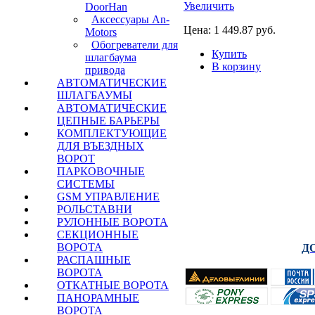
Увеличить
DoorHan
Аксессуары An-
Цена:
1 449.87 руб.
Motors
Обогреватели для
Купить
шлагбаума
В корзину
привода
АВТОМАТИЧЕСКИЕ
ШЛАГБАУМЫ
АВТОМАТИЧЕСКИЕ
ЦЕПНЫЕ БАРЬЕРЫ
КОМПЛЕКТУЮЩИЕ
ДЛЯ ВЪЕЗДНЫХ
ВОРОТ
ПАРКОВОЧНЫЕ
+7(495) 255-
СИСТЕМЫ
GSM УПРАВЛЕНИЕ
CAME : NICE : FAA
РОЛЬСТАВНИ
HORM
РУЛОННЫЕ ВОРОТА
СЕКЦИОННЫЕ
ВОРОТА
Д
РАСПАШНЫЕ
ВОРОТА
ОТКАТНЫЕ ВОРОТА
ПАНОРАМНЫЕ
ВОРОТА