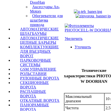
DoorHan
Аксессуары An-
Motors
Обогреватели для
шлагбаума
привода
АВТОМАТИЧЕСКИЕ
ШЛАГБАУМЫ
АВТОМАТИЧЕСКИЕ
Увеличить
ЦЕПНЫЕ БАРЬЕРЫ
Уточнить
КОМПЛЕКТУЮЩИЕ
ДЛЯ ВЪЕЗДНЫХ
ВОРОТ
ПАРКОВОЧНЫЕ
СИСТЕМЫ
GSM УПРАВЛЕНИЕ
Технические
РОЛЬСТАВНИ
характеристики
PHOTO
РУЛОННЫЕ ВОРОТА
W DOORHAN
СЕКЦИОННЫЕ
ВОРОТА
РАСПАШНЫЕ
ВОРОТА
Максимальный
10
ОТКАТНЫЕ ВОРОТА
диапазон
ПАНОРАМНЫЕ
Частота
2,5
ВОРОТА