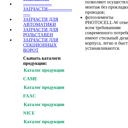
позволяют осуществл
--------------------
монтаж без прокладк
ЗАПЧАСТИ-----------------
проводов;
-----
фотоэлементы
ЗАПЧАСТИ ДЛЯ
PHOTOCELL-W отве
АВТОМАТИКИ
всем требованиям
ЗАПЧАСТИ ДЛЯ
современного потреб
РОЛЬСТАВЕН
имеют стильный диз
ЗАПЧАСТИ ДЛЯ
корпуса, легко и быс
СЕКЦИОННЫХ
устанавливаются.
ВОРОТ
Скачать каталоги
продукции:
Каталог продукции
CAME
Купить
Каталог продукции
FAAC
+7(495) 255-00-15
ВЫСОКИЕ РЕШЕН
Каталог продукции
SB-TEH.RU
NICE
Каталог продукции
CAME : NICE : FAAC
DOORHAN : ALUTEC