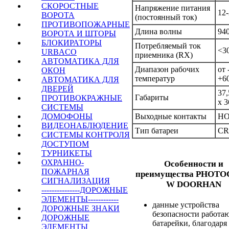
СКОРОСТНЫЕ
Напряжение питания
12
ВОРОТА
(постоянный ток)
ПРОТИВОПОЖАРНЫЕ
Длина волны
94
ВОРОТА И ШТОРЫ
БЛОКИРАТОРЫ
Потребляемый ток
<3
URBACO
приемника (RX)
АВТОМАТИКА ДЛЯ
Диапазон рабочих
от 
ОКОН
температур
+6
АВТОМАТИКА ДЛЯ
ДВЕРЕЙ
37,
Габариты
ПРОТИВОКРАЖНЫЕ
х 
СИСТЕМЫ
ДОМОФОНЫ
Выходные контакты
НО
ВИДЕОНАБЛЮДЕНИЕ
Тип батареи
CR
СИСТЕМЫ КОНТРОЛЯ
ДОСТУПОМ
ТУРНИКЕТЫ
ОХРАННО-
Особенности и
ПОЖАРНАЯ
преимущества
PHOTO
СИГНАЛИЗАЦИЯ
W DOORHAN
---------------ДОРОЖНЫЕ
ЭЛЕМЕНТЫ------------
данные устройства
ДОРОЖНЫЕ ЗНАКИ
безопасности работаю
ДОРОЖНЫЕ
батарейки, благодаря
ЭЛЕМЕНТЫ