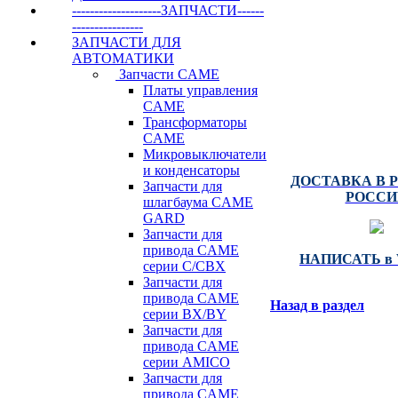
+7(495) 255-
--------------------ЗАПЧАСТИ------
ВЫСОКИЕ РЕ
----------------
ЗАПЧАСТИ ДЛЯ
SB-TEH
АВТОМАТИКИ
Запчасти CAME
CAME : NICE 
Платы управления
DOORHAN : AL
CAME
ZAIGER : AN-
Трансформаторы
HORMANN : BFT 
CAME
MARANT
Микровыключатели
и конденсаторы
ДОСТАВКА В 
Запчасти для
РОССИ
шлагбаума CAME
GARD
Запчасти для
привода CAME
НАПИСАТЬ в 
серии C/СВХ
Запчасти для
привода CAME
Назад в раздел
серии ВХ/ВY
Запчасти для
привода CAME
серии AMICO
Запчасти для
привода CAME