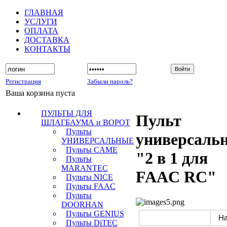
ГЛАВНАЯ
УСЛУГИ
ОПЛАТА
ДОСТАВКА
КОНТАКТЫ
Регистрация
Забыли пароль?
Ваша корзина пуста
ПУЛЬТЫ ДЛЯ
Пульт
ШЛАГБАУМА и ВОРОТ
Пульты
универсаль
УНИВЕРСАЛЬНЫЕ
Пульты CAME
"2 в 1 для
Пульты
MARANTEC
FAAC RC"
Пульты NICE
Пульты FAAC
Пульты
DOORHAN
Пульты GENIUS
Пульты DiTEC