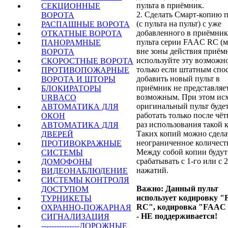
пульта в приёмник.
СЕКЦИОННЫЕ
2. Сделать Смарт-копию п
ВОРОТА
(с пульта на пульт) с уже
РАСПАШНЫЕ ВОРОТА
добавленного в приёмник
ОТКАТНЫЕ ВОРОТА
пульта серии FAAC RC (
ПАНОРАМНЫЕ
вне зоны действия приёмн
ВОРОТА
используйте эту возможн
СКОРОСТНЫЕ ВОРОТА
только если штатным спо
ПРОТИВОПОЖАРНЫЕ
добавить новый пульт в
ВОРОТА И ШТОРЫ
приёмник не представляе
БЛОКИРАТОРЫ
возможным. При этом ис
URBACO
оригинальный пульт буде
АВТОМАТИКА ДЛЯ
работать только после чё
ОКОН
раз использования такой 
АВТОМАТИКА ДЛЯ
Таких копий можно сдела
ДВЕРЕЙ
неограниченное количест
ПРОТИВОКРАЖНЫЕ
Между собой копии будут
СИСТЕМЫ
срабатывать с 1-го или с 2
ДОМОФОНЫ
нажатий.
ВИДЕОНАБЛЮДЕНИЕ
СИСТЕМЫ КОНТРОЛЯ
Важно: Данный пульт
ДОСТУПОМ
использует кодировку 
ТУРНИКЕТЫ
RC", кодировка "FAAC
ОХРАННО-ПОЖАРНАЯ
- НЕ поддерживается!
СИГНАЛИЗАЦИЯ
---------------ДОРОЖНЫЕ