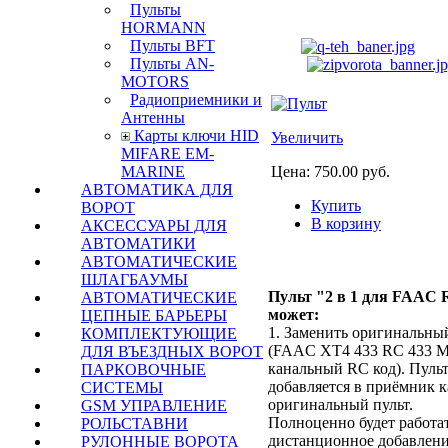
Пульты
HORMANN
Пульты BFT
Пульты AN-
MOTORS
Радиоприемники и
Антенны
Карты ключи HID
Увеличить
MIFARE EM-
Цена:
750.00 руб.
MARINE
АВТОМАТИКА ДЛЯ
Купить
ВОРОТ
В корзину
АКСЕССУАРЫ ДЛЯ
АВТОМАТИКИ
АВТОМАТИЧЕСКИЕ
ШЛАГБАУМЫ
Пульт "2 в 1 для FAAC
АВТОМАТИЧЕСКИЕ
может:
ЦЕПНЫЕ БАРЬЕРЫ
1. Заменить оригинальны
КОМПЛЕКТУЮЩИЕ
(FAAC ХТ4 433 RC 433 М
ДЛЯ ВЪЕЗДНЫХ ВОРОТ
канальный RC код). Пуль
ПАРКОВОЧНЫЕ
добавляется в приёмник к
СИСТЕМЫ
оригинальный пульт.
GSM УПРАВЛЕНИЕ
Полноценно будет работа
РОЛЬСТАВНИ
дистанционное добавлен
РУЛОННЫЕ ВОРОТА