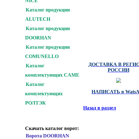
NICE
+7(495) 255-00-15
ВЫСОКИЕ РЕШЕН
Каталог продукции
SB-TEH.RU
ALUTECH
Каталог продукции
CAME : NICE : FAA
DOORHAN : ALUTEC
DOORHAN
ZAIGER : AN-MOTOR
HORMANN : BFT : PE
Каталог продукции
MARANTEC
COMUNELLO
ДОСТАВКА В РЕГИ
Каталог
РОССИИ
комплектующих CAME
Каталог
НАПИСАТЬ в Wats
комплектующих
РОЛТЭК
Назад в раздел
Скачать каталог ворот:
Ворота DOORHAN