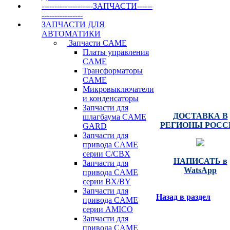
ВЫСОКИЕ
--------------------ЗАПЧАСТИ------
----------------
РЕШЕНИЯ | S
ЗАПЧАСТИ ДЛЯ
TEH.RU
АВТОМАТИКИ
Запчасти CAME
CAME : NICE : FA
Платы управления
DOORHAN :
CAME
ALUTECH : ZAIGE
Трансформаторы
AN-MOTORS :
CAME
HORMANN : BFT
Микровыключатели
PERCO : MARAN
и конденсаторы
Запчасти для
ДОСТАВКА В
шлагбаума CAME
РЕГИОНЫ РОСС
GARD
Запчасти для
привода CAME
серии C/СВХ
НАПИСАТЬ в
Запчасти для
WatsApp
привода CAME
серии ВХ/ВY
Запчасти для
Назад в раздел
привода CAME
серии AMICO
Запчасти для
привода CAME