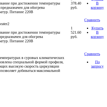
ывание при достижении температуры
378.40
В
предназначен для обогрева
руб.
корзину
ратур. Питание 220В
Сравнить
eater2
1
Купить
ывание при достижении температуры
521.60
В
редназначен для обогрева
руб.
корзину
ратур. Питание 220В
Сравнить
температурах в суровых климатических
ловлена специальной формой профиля,
По
ющих высокую скорость циркуляции
запросу
 позволяет добиваться максимальной