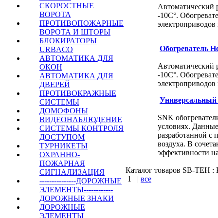
СКОРОСТНЫЕ
Автоматический 
ВОРОТА
-10С°. Обогреват
ПРОТИВОПОЖАРНЫЕ
электроприводов 
ВОРОТА И ШТОРЫ
БЛОКИРАТОРЫ
Обогреватель H
URBACO
АВТОМАТИКА ДЛЯ
Автоматический 
ОКОН
-10С°. Обогреват
АВТОМАТИКА ДЛЯ
электроприводов 
ДВЕРЕЙ
ПРОТИВОКРАЖНЫЕ
Универсальный 
СИСТЕМЫ
ДОМОФОНЫ
SNK обогреватели
ВИДЕОНАБЛЮДЕНИЕ
условиях. Данные
СИСТЕМЫ КОНТРОЛЯ
разработанной с
ДОСТУПОМ
воздуха. В сочет
ТУРНИКЕТЫ
эффективности на
ОХРАННО-
ПОЖАРНАЯ
Каталог товаров SB-TEH : К
СИГНАЛИЗАЦИЯ
1
|
все
---------------ДОРОЖНЫЕ
ЭЛЕМЕНТЫ------------
КУПИТЬ
ДОРОЖНЫЕ ЗНАКИ
ДОРОЖНЫЕ
ЭЛЕМЕНТЫ
Варшавское шоссе : 