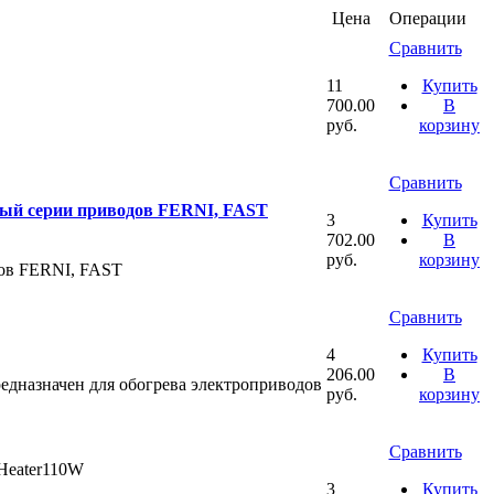
Цена
Операции
Сравнить
11
Купить
700.00
В
руб.
корзину
Сравнить
ный серии приводов FERNI, FAST
3
Купить
702.00
В
руб.
корзину
дов FERNI, FAST
Сравнить
4
Купить
206.00
В
едназначен для обогрева электроприводов
руб.
корзину
Сравнить
Heater110W
3
Купить