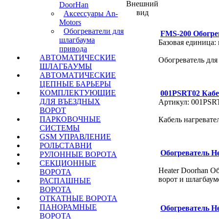
Внешний
DoorHan
вид
Аксессуары An-
Motors
Обогреватели для
FMS-200 Обогре
шлагбаума
Базовая единица:
привода
АВТОМАТИЧЕСКИЕ
Обогреватель для
ШЛАГБАУМЫ
АВТОМАТИЧЕСКИЕ
ЦЕПНЫЕ БАРЬЕРЫ
КОМПЛЕКТУЮЩИЕ
001PSRT02 Кабе
ДЛЯ ВЪЕЗДНЫХ
Артикул: 001PSR
ВОРОТ
ПАРКОВОЧНЫЕ
Кабель нагреват
СИСТЕМЫ
GSM УПРАВЛЕНИЕ
РОЛЬСТАВНИ
Обогреватель H
РУЛОННЫЕ ВОРОТА
СЕКЦИОННЫЕ
Heater Doorhan О
ВОРОТА
ворот и шлагбаум
РАСПАШНЫЕ
ВОРОТА
ОТКАТНЫЕ ВОРОТА
ПАНОРАМНЫЕ
Обогреватель H
ВОРОТА