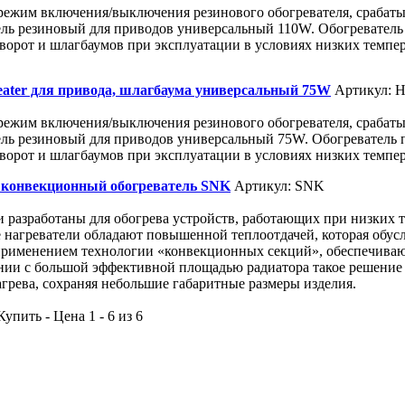
режим включения/выключения резинового обогревателя, срабат
ель резиновый для приводов универсальный 110W. Обогреватель 
ворот и шлагбаумов при эксплуатации в условиях низких темпе
eater для привода, шлагбаума универсальный 75W
Артикул: H
режим включения/выключения резинового обогревателя, срабат
ель резиновый для приводов универсальный 75W. Обогреватель п
ворот и шлагбаумов при эксплуатации в условиях низких темпе
конвекционный обогреватель SNK
Артикул: SNK
 разработаны для обогрева устройств, работающих при низких 
 нагреватели обладают повышенной теплоотдачей, которая обус
 применением технологии «конвекционных секций», обеспечива
ании с большой эффективной площадью радиатора такое решение
грева, сохраняя небольшие габаритные размеры изделия.
упить - Цена 1 - 6 из 6
Симферопольское шоссе : Калужское шоссе