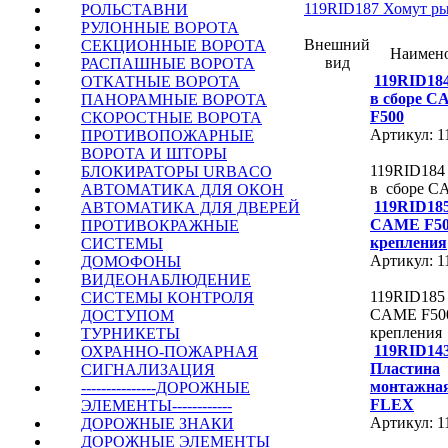
119RID187 Хомут р
РОЛЬСТАВНИ
РУЛОННЫЕ ВОРОТА
Внешний
СЕКЦИОННЫЕ ВОРОТА
Наимен
вид
РАСПАШНЫЕ ВОРОТА
119RID18
ОТКАТНЫЕ ВОРОТА
в сборе 
ПАНОРАМНЫЕ ВОРОТА
F500
СКОРОСТНЫЕ ВОРОТА
Артикул: 
ПРОТИВОПОЖАРНЫЕ
ВОРОТА И ШТОРЫ
119RID184
БЛОКИРАТОРЫ URBACO
в сборе C
АВТОМАТИКА ДЛЯ ОКОН
119RID18
АВТОМАТИКА ДЛЯ ДВЕРЕЙ
CAME F50
ПРОТИВОКРАЖНЫЕ
крепления
СИСТЕМЫ
Артикул: 
ДОМОФОНЫ
ВИДЕОНАБЛЮДЕНИЕ
119RID185
СИСТЕМЫ КОНТРОЛЯ
CAME F500
ДОСТУПОМ
крепления
ТУРНИКЕТЫ
119RID14
ОХРАННО-ПОЖАРНАЯ
Пластина
СИГНАЛИЗАЦИЯ
монтажна
---------------ДОРОЖНЫЕ
FLEX
ЭЛЕМЕНТЫ------------
Артикул: 
ДОРОЖНЫЕ ЗНАКИ
ДОРОЖНЫЕ ЭЛЕМЕНТЫ