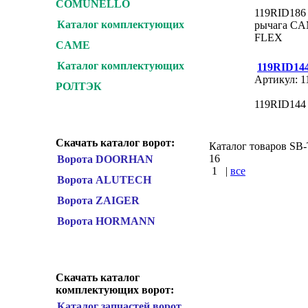
COMUNELLO
119RID186
Каталог комплектующих
рычага C
FLEX
CAME
Каталог комплектующих
119RID14
Артикул: 
РОЛТЭК
119RID144
Скачать каталог ворот:
Каталог товаров SB-T
16
Ворота DOORHAN
1
|
все
Ворота ALUTECH
КУПИТЬ
Ворота ZAIGER
Ворота HORMANN
Варшавское шос
шоссе : Калужск
Скачать каталог
комплектующих ворот:
Каталог запчастей ворот