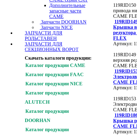
119RID150
Дополнительные
привода н
запасные части
CAME FL
CAME
119RID14
Запчасти DOORHAN
Крышка в
Запчасти NICE
редуктор
ЗАПЧАСТИ ДЛЯ
FLEX
РОЛЬСТАВЕН
Артикул: 
ЗАПЧАСТИ ДЛЯ
СЕКЦИОННЫХ ВОРОТ
119RID149
Скачать каталоги продукции:
верхняя ре
Каталог продукции CAME
CAME FL
119RID15
Каталог продукции FAAC
Электродв
CAME FL
Каталог продукции NICE
Артикул: 
Каталог продукции
119RID153
ALUTECH
Электродв
CAME FL
Каталог продукции
119RID18
DOORHAN
Крышка р
CAME FL
Каталог продукции
Артикул: 