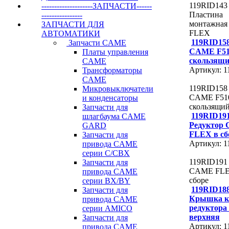
119RID143
--------------------ЗАПЧАСТИ------
Пластина
----------------
монтажна
ЗАПЧАСТИ ДЛЯ
FLEX
АВТОМАТИКИ
119RID15
Запчасти CAME
CAME F5
Платы управления
скользящ
CAME
Артикул: 
Трансформаторы
CAME
119RID158
Микровыключатели
CAME F51
и конденсаторы
скользящи
Запчасти для
119RID19
шлагбаума CAME
Редуктор
GARD
FLEX в сб
Запчасти для
Артикул: 
привода CAME
серии C/СВХ
119RID191
Запчасти для
CAME FLE
привода CAME
сборе
серии ВХ/ВY
119RID18
Запчасти для
Крышка к
привода CAME
редуктор
серии AMICO
верхняя
Запчасти для
Артикул: 
привода CAME