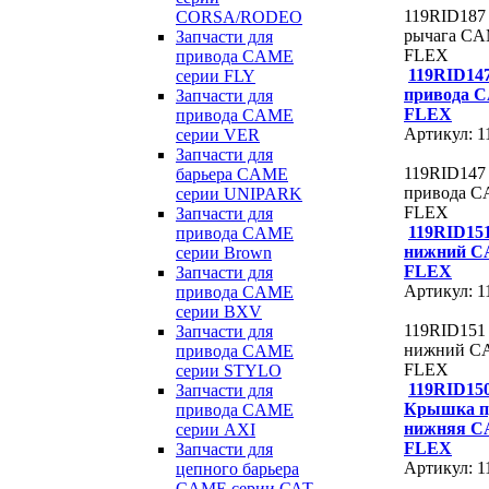
119RID187
CORSA/RODEO
рычага C
Запчасти для
FLEX
привода CAME
119RID14
серии FLY
привода 
Запчасти для
FLEX
привода CAME
Артикул: 
серии VER
Запчасти для
119RID147
барьера CAME
привода 
серии UNIPARK
FLEX
Запчасти для
119RID15
привода CAME
нижний 
серии Brown
FLEX
Запчасти для
Артикул: 
привода CAME
серии BXV
119RID151
Запчасти для
нижний C
привода CAME
FLEX
серии STYLO
119RID15
Запчасти для
Крышка п
привода CAME
нижняя 
серии AXI
FLEX
Запчасти для
Артикул: 
цепного барьера
CAME серии САТ