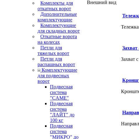
Внешний вид
Комплекты для
откатных ворот
Дополнительные
Тележк
комплектующие
Комплектующие
Тележка
для складных ворот
Откатные ворота
на колесах
Петли для
Захват
тяжелых ворот
Петли для
Захват 
распашных ворот
Комплектующие
для подвесных
Кроншт
ворот
Подвесная
Кронште
система
"CAME"
Подвесная
система
Направ
"ЛАЙТ" до
100 кг
Направл
Подвесная
система
"МИКРО" до