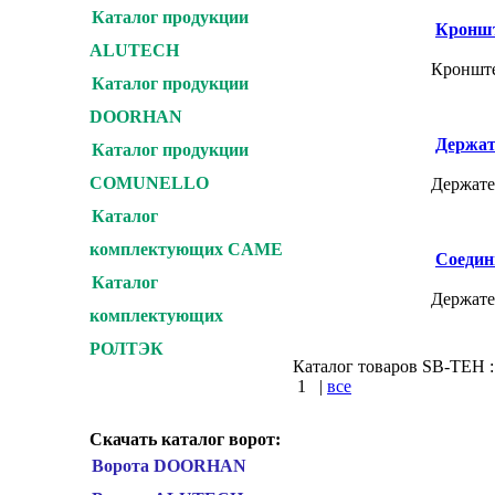
Каталог продукции
Кроншт
ALUTECH
Кроншт
Каталог продукции
DOORHAN
Держат
Каталог продукции
COMUNELLO
Держате
Каталог
комплектующих CAME
Соедин
Каталог
Держате
комплектующих
РОЛТЭК
Каталог товаров SB-TEH : 
1
|
все
КУПИТЬ
Скачать каталог ворот:
Ворота DOORHAN
Варшавское шоссе :