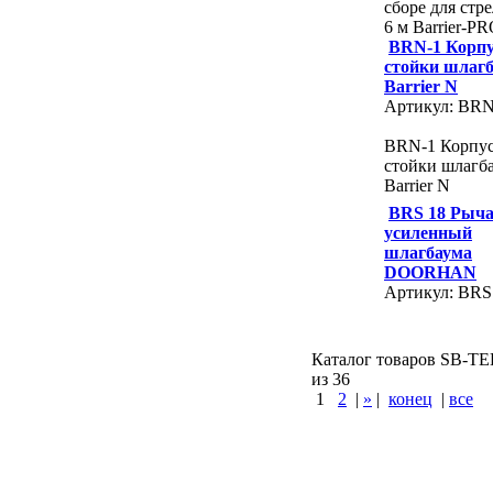
сборе для стре
6 м Barrier-P
BRN-1 Корп
стойки шлаг
Barrier N
Артикул: BRN
BRN-1 Корпу
стойки шлагб
Barrier N
BRS 18 Рыча
усиленный
шлагбаума
DOORHAN
Артикул: BRS
Каталог товаров SB-TEH
из 36
1
2
|
»
|
конец
|
все
КУПИТЬ
Варшавское шоссе