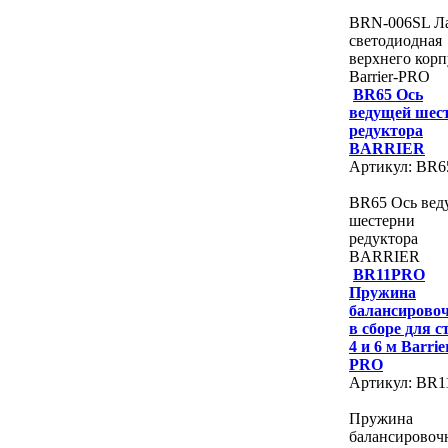
BRN-006SL Л
светодиодная
верхнего корп
Barrier-PRO
BR65 Ось
ведущей шес
редуктора
BARRIER
Артикул: BR6
BR65 Ось вед
шестерни
редуктора
BARRIER
BR11PRO
Пружина
балансирово
в сборе для с
4 и 6 м Barrie
PRO
Артикул: BR
Пружина
балансировоч