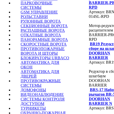
BARRIER-P
ПАРКОВОЧНЫЕ
RPD
СИСТЕМЫ
Артикул: BRN
GSM УПРАВЛЕНИЕ
014SL-RPD
РОЛЬСТАВНИ
РУЛОННЫЕ ВОРОТА
Мотор-редукт
СЕКЦИОННЫЕ ВОРОТА
расцепителем
РАСПАШНЫЕ ВОРОТА
BARRIER-PR
ОТКАТНЫЕ ВОРОТА
RPD
ПАНОРАМНЫЕ ВОРОТА
BR19 Редукт
СКОРОСТНЫЕ ВОРОТА
сборе на шла
ПРОТИВОПОЖАРНЫЕ
DOORHAN
ВОРОТА И ШТОРЫ
BARRIER
БЛОКИРАТОРЫ URBACO
Артикул: BR1
АВТОМАТИКА ДЛЯ
ОКОН
Редуктор в сб
АВТОМАТИКА ДЛЯ
шлагбаум
ДВЕРЕЙ
DOORHAN
ПРОТИВОКРАЖНЫЕ
BARRIER
СИСТЕМЫ
BRS-17 Набо
ДОМОФОНЫ
рычагов BR-
ВИДЕОНАБЛЮДЕНИЕ
DOORHAN
СИСТЕМЫ КОНТРОЛЯ
BARRIER N
ДОСТУПОМ
Артикул: BRS
ТУРНИКЕТЫ
ОХРАННО-ПОЖАРНАЯ