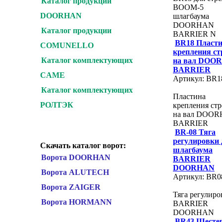
Каталог продукции
BOOM-5
DOORHAN
шлагбаума
DOORHAN
Каталог продукции
BARRIER N
BR18 Пласт
COMUNELLO
крепления с
Каталог комплектующих
на вал DOO
BARRIER
CAME
Артикул: BR1
Каталог комплектующих
Пластина
РОЛТЭК
крепления ст
на вал DOO
BARRIER
BR-08 Тяга
регулировки 
Скачать каталог ворот:
шлагбаума
Ворота DOORHAN
BARRIER
DOORHAN
Ворота ALUTECH
Артикул: BR0
Ворота ZAIGER
Тяга регулиро
Ворота HORMANN
BARRIER
DOORHAN
BR43 Шесте