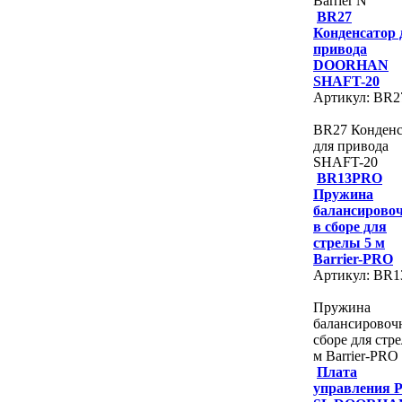
Barrier N
BR27
Конденсатор 
привода
DOORHAN
SHAFT-20
Артикул: BR2
BR27 Конденс
для привода
SHAFT-20
BR13PRO
Пружина
балансирово
в сборе для
стрелы 5 м
Barrier-PRO
Артикул: BR
Пружина
балансировоч
сборе для стр
м Barrier-PRO
Плата
управления 