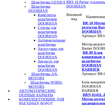
BRS 18 Рычаг усиленн
Шлагбаумы GENIUS
DOORHAN
Шлагбаумы
DOORHAN
Внешний
Комплекты
Наименова
вид
шлагбаумов
BR-10 Мотор
DOORHAN
редуктор Barr
Стрелы для
DOORHAN
шлагбаумов
Артикул: BR1
DOORHAN
Антивандальные
Мотор-редукт
шлагбаумы
Barrier DOO
Аксессуары для
BR-09 Блок
шлагбаума
концевиков 
DOORHAN
шлагбаума
Запчасти для
DOORHAN
шлагбаума
BARRIER
DOORHAN
Артикул: BR-
Шлагбаумы AN-
MOTORS
Блок концеви
Шлагбаумы NORD-
DOORHAN
MOTORS
BARRIER
АВТОМАТИЧЕСКИЕ
BRN-014SL-
ЦЕПНЫЕ БАРЬЕРЫ
Мотор-редукт
КОМПЛЕКТУЮЩИЕ ДЛЯ
расцепителе
ВЪЕЗДНЫХ ВОРОТ