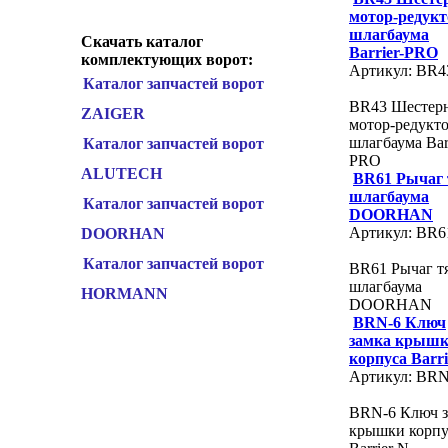
мотор-редукт
шлагбаума
Скачать каталог
Barrier-PRO
комплектующих ворот:
Артикул: BR4
Каталог запчастей ворот
BR43 Шестер
ZAIGER
мотор-редукт
шлагбаума Barr
Каталог запчастей ворот
PRO
ALUTECH
BR61 Рычаг 
шлагбаума
Каталог запчастей ворот
DOORHAN
Артикул: BR6
DOORHAN
Каталог запчастей ворот
BR61 Рычаг т
шлагбаума
HORMANN
DOORHAN
BRN-6 Ключ
замка крыш
корпуса Barri
Артикул: BRN
BRN-6 Ключ з
крышки корпу