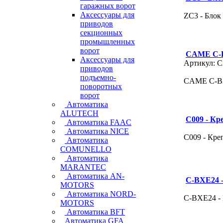
гаражных ворот
Аксессуары для
ZC3 - Блок
приводов
секционных
промышленных
ворот
CAME C-B
Аксессуары для
Артикул: 
приводов
подъемно-
CAME C-BX
поворотных
ворот
Автоматика
ALUTECH
С009 - Кр
Автоматика FAAC
Автоматика NICE
С009 - Кре
Автоматика
COMUNELLO
Автоматика
MARANTEC
Автоматика AN-
C-BXЕ24 
MOTORS
Автоматика NORD-
C-BXЕ24 -
MOTORS
Автоматика BFT
Автоматика GFA