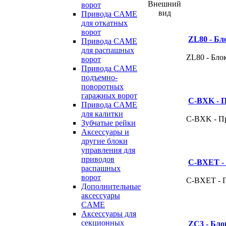
Внешний
ворот
вид
Привода CAME
для откатных
ворот
ZL80 - Бл
Привода CAME
для распашных
ZL80 - Бло
ворот
Привода CAME
подъемно-
поворотных
гаражных ворот
С-BXK - П
Привода CAME
для калитки
С-BXK - П
Зубчатые рейки
Аксессуары и
другие блоки
управления для
приводов
C-BXET -
распашных
ворот
C-BXET - 
Дополнительные
аксессуары
CAME
Аксессуары для
секционных
ZC3 - Бло