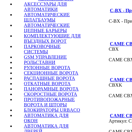
АКСЕССУАРЫ ДЛЯ
АВТОМАТИКИ
C-BX - П
АВТОМАТИЧЕСКИЕ
ШЛАГБАУМЫ
C-BX - Пр
АВТОМАТИЧЕСКИЕ
ЦЕПНЫЕ БАРЬЕРЫ
КОМПЛЕКТУЮЩИЕ ДЛЯ
ВЪЕЗДНЫХ ВОРОТ
CAME CBX
ПАРКОВОЧНЫЕ
CBX
СИСТЕМЫ
GSM УПРАВЛЕНИЕ
CAME CBX 
РОЛЬСТАВНИ
РУЛОННЫЕ ВОРОТА
СЕКЦИОННЫЕ ВОРОТА
РАСПАШНЫЕ ВОРОТА
CAME CBX
ОТКАТНЫЕ ВОРОТА
CBXK
ПАНОРАМНЫЕ ВОРОТА
СКОРОСТНЫЕ ВОРОТА
CAME CBXK
ПРОТИВОПОЖАРНЫЕ
ВОРОТА И ШТОРЫ
БЛОКИРАТОРЫ URBACO
АВТОМАТИКА ДЛЯ
CAME CBX
ОКОН
Артикул:
АВТОМАТИКА ДЛЯ
ДВЕРЕЙ
CAME CBX 