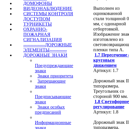
ДОМОФОНЫ
Выполнен из
ВИДЕОНАБЛЮДЕНИЕ
оцинкованной
СИСТЕМЫ КОНТРОЛЯ
стали толщиной 0
ДОСТУПОМ
мм, с одинарной
ТУРНИКЕТЫ
отбортовкой.
ОХРАННО-
Изображение зна
ПОЖАРНАЯ
изготовлено из
СИГНАЛИЗАЦИЯ
световозвращаю
---------------ДОРОЖНЫЕ
пленки типа А.
ЭЛЕМЕНТЫ------------
1.7 Пересечение 
ДОРОЖНЫЕ ЗНАКИ
круговым
движением
Предупреждающие
Артикул: 1.7
знаки
Знаки приоритета
Дорожный знак II
Запрещающие
типоразмера.
знаки
Треугольник со
стороной 900 мм.
Предписывающие
1.8 Светофорное
знаки
регулирование
Знаки особых
Артикул: 1.8
предписаний
Дорожный знак II
Информационные
типоразмера.
знаки