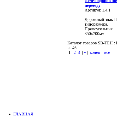
железнодорожно
переезду
Артикул: 1.4.1
Дорожный знак II
типоразмера.
Прямоугольник
350х700мм.
Каталог товаров SB-TEH : К
из 46
1
2
3
|
»
|
конец
|
все
КУПИТЬ
Варшавское шоссе :
Симферопольское шос
шоссе
ГЛАВНАЯ