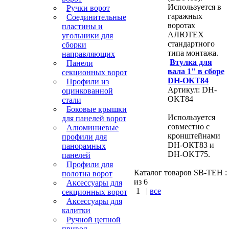
Используется в
Ручки ворот
гаражных
Соединительные
воротах
пластины и
АЛЮТЕХ
угольники для
стандартного
сборки
типа монтажа.
направляющих
Втулка для
Панели
вала 1" в сборе
секционных ворот
DH-OKT84
Профили из
Артикул: DH-
оцинкованной
OKT84
стали
Боковые крышки
Используется
для панелей ворот
совместно с
Алюминиевые
кронштейнами
профили для
DH-ОКТ83 и
панорамных
DH-OKT75.
панелей
Профили для
Каталог товаров SB-TEH : 
полотна ворот
из 6
Аксессуары для
1
|
все
секционных ворот
Аксессуары для
КУПИТЬ
калитки
Ручной цепной
привод