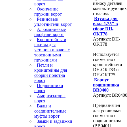
износу деталей,
ворот
контактирующих
Окончание
с валом.
пружин ворот
Втулка для
Резиновые
вала 1.25" в
уплотнители ворот
сборе DH-
Алюминиевые
OKT78
профили ворот
Артикул: DH-
Кронштейны и
OKT78
шкивы для
установки валов с
Используется
торсионными
совместно с
пружинами
кронштейнами
Петли и
DH-ОКТ83 и
кронштейны для
DH-OKT75.
сборки полотна
Корпус
ворот
подшипника
Подшипники
BR0400
ворот
Артикул: BR040
Амортизаторы
ворот
Предназначен
Валы и
для установки
соединительные
совместно с
муфты ворот
подшипником
Замки и задвижки
(BB0401).
ворот