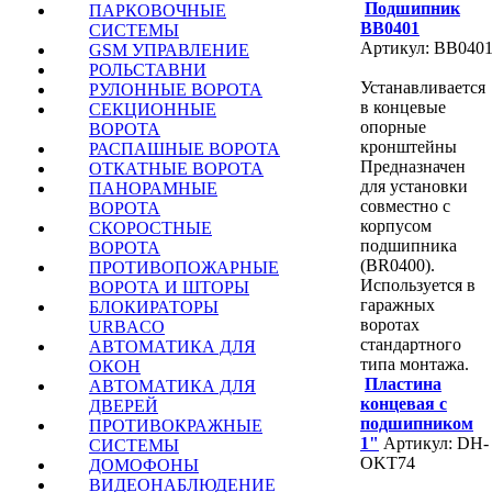
Подшипник
ПАРКОВОЧНЫЕ
BB0401
СИСТЕМЫ
Артикул: BB040
GSM УПРАВЛЕНИЕ
РОЛЬСТАВНИ
Устанавливается
РУЛОННЫЕ ВОРОТА
в концевые
СЕКЦИОННЫЕ
опорные
ВОРОТА
кронштейны
РАСПАШНЫЕ ВОРОТА
Предназначен
ОТКАТНЫЕ ВОРОТА
для установки
ПАНОРАМНЫЕ
совместно с
ВОРОТА
корпусом
СКОРОСТНЫЕ
подшипника
ВОРОТА
(BR0400).
ПРОТИВОПОЖАРНЫЕ
Используется в
ВОРОТА И ШТОРЫ
гаражных
БЛОКИРАТОРЫ
воротах
URBACO
стандартного
АВТОМАТИКА ДЛЯ
типа монтажа.
ОКОН
Пластина
АВТОМАТИКА ДЛЯ
концевая с
ДВЕРЕЙ
подшипником
ПРОТИВОКРАЖНЫЕ
1"
Артикул: DH-
СИСТЕМЫ
OKT74
ДОМОФОНЫ
ВИДЕОНАБЛЮДЕНИЕ