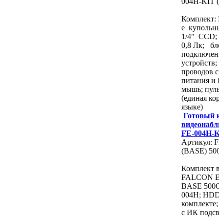
004H-KIT 
Комплект: 
е купольн
1/4" CCD; 
0,8 Лк; бл
подключен
устройств;
проводов с
питания и
мышь; пуль
(единая ко
языке)
Готовый 
видеонабл
FE-004H-K
Артикул: 
(BASE) 50
Комплект 
FALCON E
BASE 500G
004H; HDD 
комплекте;
с ИК подсв