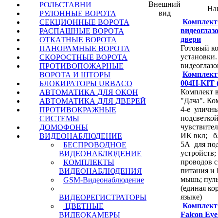
Внешний
РОЛЬСТАВНИ
На
вид
РУЛОННЫЕ ВОРОТА
Комплект
СЕКЦИОННЫЕ ВОРОТА
видеоглаз
РАСПАШНЫЕ ВОРОТА
двери
ОТКАТНЫЕ ВОРОТА
Готовый ко
ПАНОРАМНЫЕ ВОРОТА
установки
СКОРОСТНЫЕ ВОРОТА
видеоглазо
ПРОТИВОПОЖАРНЫЕ
Комплект 
ВОРОТА И ШТОРЫ
004H-KIT
БЛОКИРАТОРЫ URBACO
Комплект 
АВТОМАТИКА ДЛЯ ОКОН
"Дача". К
АВТОМАТИКА ДЛЯ ДВЕРЕЙ
4-е уличн
ПРОТИВОКРАЖНЫЕ
подсветкой 
СИСТЕМЫ
чувствител
ДОМОФОНЫ
ИК вкл; б
ВИДЕОНАБЛЮДЕНИЕ
5А для по
БЕСПРОВОДНОЕ
устройств;
ВИДЕОНАБЛЮДЕНИЕ
проводов с
КОМПЛЕКТЫ
питания и
ВИДЕОНАБЛЮДЕНИЯ
мышь; пуль
GSM-Видеонаблюдение
(единая ко
языке)
ВИДЕОРЕГИСТРАТОРЫ
Комплект
ЦВЕТНЫЕ
Falcon E
ВИДЕОКАМЕРЫ