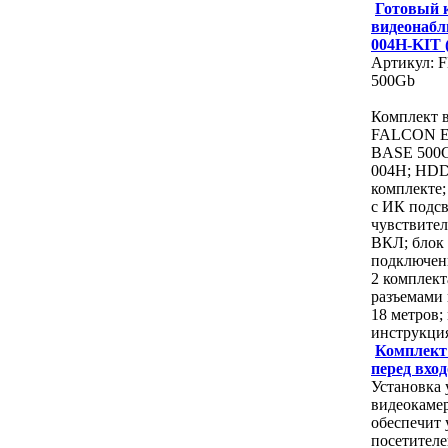
Готовый 
видеонабл
004H-KIT 
Артикул: 
500Gb
Комплект 
FALCON E
BASE 500G
004H; HDD 
комплекте;
с ИК подсв
чувствите
ВКЛ; блок 
подключени
2 комплект
разъемами
18 метров;
инструкци
Комплект
перед вхо
Установка
видеокаме
обеспечит 
посетителе