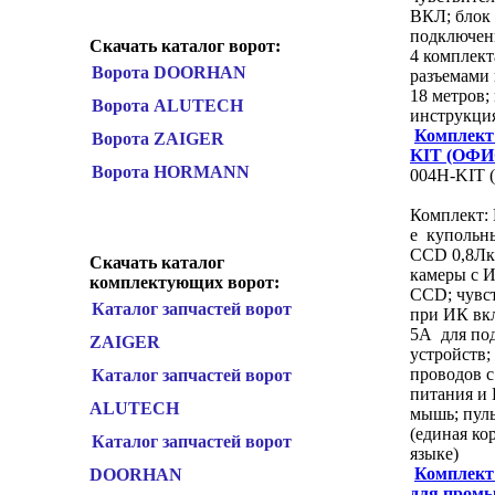
ВКЛ; блок 
подключени
Скачать каталог ворот:
4 комплект
Ворота DOORHAN
разъемами
18 метров;
Ворота ALUTECH
инструкци
Комплект 
Ворота ZAIGER
KIT (ОФИ
Ворота HORMANN
004H-KIT
Комплект: 
е купольны
CCD 0,8Лк
Скачать каталог
камеры с И
комплектующих ворот:
CCD; чувст
Каталог запчастей ворот
при ИК вк
5А для по
ZAIGER
устройств;
проводов с
Каталог запчастей ворот
питания и
ALUTECH
мышь; пуль
(единая ко
Каталог запчастей ворот
языке)
Комплект
DOORHAN
для пром