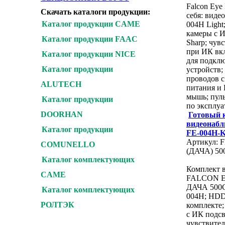
Falcon Eye
Скачать каталоги продукции:
себя: виде
Каталог продукции CAME
004H Light
камеры с И
Каталог продукции FAAC
Sharp; чув
при ИК вкл
Каталог продукции NICE
для подкл
Каталог продукции
устройств;
проводов с
ALUTECH
питания и 
мышь; пуль
Каталог продукции
по эксплуа
DOORHAN
Готовый 
видеонабл
Каталог продукции
FE-004H-K
Артикул: 
COMUNELLO
(ДАЧА) 50
Каталог комплектующих
Комплект 
CAME
FALCON E
ДАЧА 500G
Каталог комплектующих
004H; HDD 
РОЛТЭК
комплекте;
с ИК подсв
чувствите