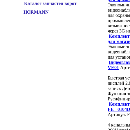
Каталог запчастей ворот
Экономичн
видеонаблю
HORMANN
для охран
промышлен
возможнос
через 3G и
Комплект
для магаз
Экономичн
видеонаблю
для устано
Видеоглаз
VE01
Арти
Быстрая у
дисплей 2.
запись Дет
Функция з
Русифицир
Комплект
FE - 0104
Артикул: F
4 канальны