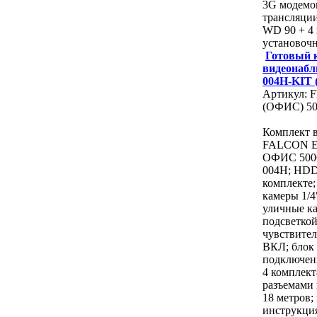
3G модемо
трансляции
WD 90 + 4
установоч
Готовый 
видеонабл
004H-KIT
Артикул: 
(ОФИС) 5
Комплект 
FALCON E
ОФИС 500G
004H; HDD 
комплекте;
камеры 1/4
уличные к
подсветкой
чувствите
ВКЛ; блок 
подключени
4 комплект
разъемами
18 метров;
инструкци