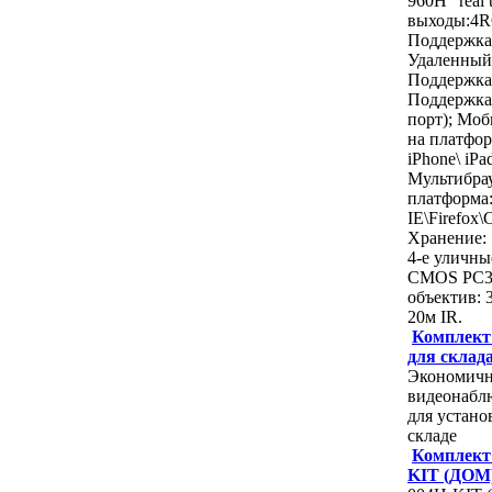
960H “real 
выходы:4
Поддержка 
Удаленный
Поддержка
Поддержка
порт); Мо
на платфор
iPhone\ iPa
Мультибра
платформа
IE\Firefox\
Хранение: 
4-е уличные
CMOS PC30
объектив: 
20м IR.
Комплект
для склад
Экономичн
видеонабл
для устан
складе
Комплект 
KIT (ДОМ