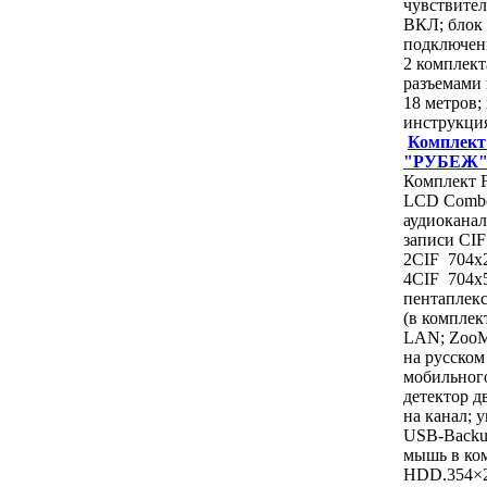
чувствите
ВКЛ; блок 
подключени
2 комплект
разъемами
18 метров;
инструкци
Комплект 
"РУБЕЖ
Комплект F
LCD Combo:
аудиоканал
записи CIF
2CIF 704x2
4CIF 704x57
пентаплек
(в комплек
LAN; ZooM
на русском
мобильного
детектор д
на канал; 
USB-Backu
мышь в ко
HDD.354×2