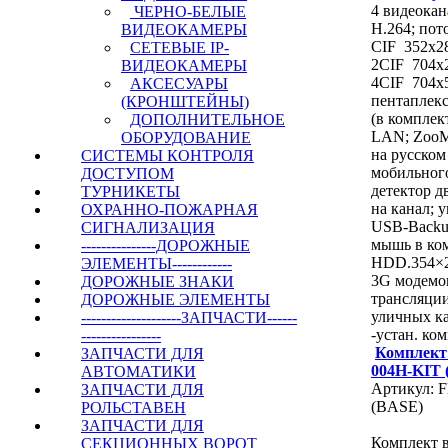
4 видеокан
ЧЕРНО-БЕЛЫЕ
H.264; пот
ВИДЕОКАМЕРЫ
CIF 352x288
СЕТЕВЫЕ IP-
2CIF 704x2
ВИДЕОКАМЕРЫ
4CIF 704x57
АКСЕСУАРЫ
пентаплек
(КРОНШТЕЙНЫ)
(в комплек
ДОПОЛНИТЕЛЬНОЕ
LAN; ZooM
ОБОРУДОВАНИЕ
на русском
СИСТЕМЫ КОНТРОЛЯ
мобильного
ДОСТУПОМ
детектор д
ТУРНИКЕТЫ
на канал; 
ОХРАННО-ПОЖАРНАЯ
USB-Backu
СИГНАЛИЗАЦИЯ
мышь в ко
---------------ДОРОЖНЫЕ
HDD.354×2
ЭЛЕМЕНТЫ------------
3G модемо
ДОРОЖНЫЕ ЗНАКИ
трансляции
ДОРОЖНЫЕ ЭЛЕМЕНТЫ
уличных к
--------------------ЗАПЧАСТИ------
-устан. ком
----------------
Комплект 
ЗАПЧАСТИ ДЛЯ
004H-KIT 
АВТОМАТИКИ
Артикул: 
ЗАПЧАСТИ ДЛЯ
(BASE)
РОЛЬСТАВЕН
ЗАПЧАСТИ ДЛЯ
Комплект 
СЕКЦИОННЫХ ВОРОТ