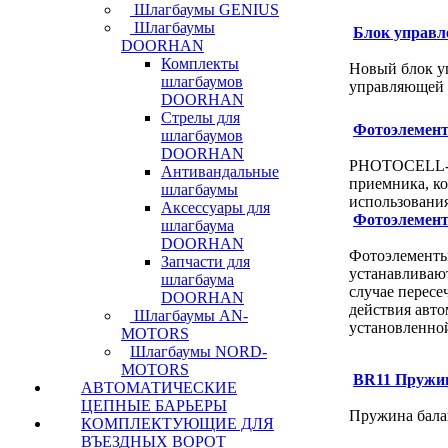
Шлагбаумы GENIUS
Шлагбаумы
Блок управл
DOORHAN
Комплекты
Новый блок уп
шлагбаумов
управляющей 
DOORHAN
Стрелы для
Фотоэлемен
шлагбаумов
DOORHAN
PHOTOCELL-W 
Антивандальные
приемника, ко
шлагбаумы
использования
Аксессуары для
Фотоэлемен
шлагбаума
DOORHAN
Фотоэлементы 
Запчасти для
устанавливают
шлагбаума
случае пересе
DOORHAN
действия авто
Шлагбаумы AN-
установленно
MOTORS
Шлагбаумы NORD-
MOTORS
BR11 Пружи
АВТОМАТИЧЕСКИЕ
ЦЕПНЫЕ БАРЬЕРЫ
Пружина бал
КОМПЛЕКТУЮЩИЕ ДЛЯ
ВЪЕЗДНЫХ ВОРОТ