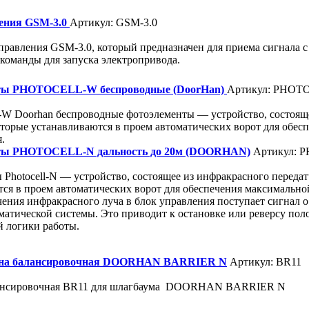
ения GSM-3.0
Артикул: GSM-3.0
равления GSM-3.0, который предназначен для приема сигнала с
команды для запуска электропривода.
ты PHOTOCELL-W беспроводные (DoorHan)
Артикул: PHOT
Doorhan беспроводные фотоэлементы — устройство, состоящее
торые устанавливаются в проем автоматических ворот для обес
.
ты PHOTOCELL-N дальность до 20м (DOORHAN)
Артикул: 
Photocell-N — устройство, состоящее из инфракрасного переда
ся в проем автоматических ворот для обеспечения максимально
чения инфракрасного луча в блок управления поступает сигнал о
матической системы. Это приводит к остановке или реверсу поло
й логики работы.
на балансировочная DOORHAN BARRIER N
Артикул: BR11
ансировочная BR11 для шлагбаума DOORHAN BARRIER N