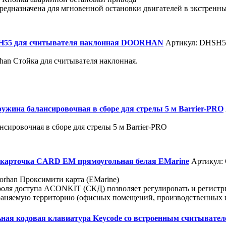
редназначена для мгновенной остановки двигателей в экстренны
H55 для считывателя наклонная DOORHAN
Артикул: DHSH5
an Стойка для считывателя наклонная.
жина балансировочная в сборе для стрелы 5 м Barrier-PRO
сировочная в сборе для стрелы 5 м Barrier-PRO
карточка CARD EM прямоугольная белая EMarine
Артикул:
han Проксимити карта (EMarine)
роля доступа ACONKIT (СКД) позволяет регулировать и регистр
раняемую территорию (офисных помещений, производственных и с
ная кодовая клавиатура Keycode со встроенным считывател