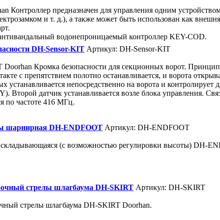
an Контроллер предназначен для управления одним устройство
лектрозамком и т. д.), а также может быть использован как внеш
рт.
антивандальный водонепроницаемый контроллер KEY-COD.
пасности DH-Sensor-KIT
Артикул: DH-Sensor-KIT
 Doorhan Кромка безопасности для секционных ворот. Принцип
акте с препятствием полотно останавливается, и ворота открыв
ых устанавливается непосредственно на ворота и контролирует да
. Второй датчик устанавливается возле блока управления. Свя
я по частоте 416 МГц.
лы шарнирная DH-ENDFOOT
Артикул: DH-ENDFOOT
 складывающаяся (с возможностью регулировки высоты) DH-E
бочный стрелы шлагбаума DH-SKIRT
Артикул: DH-SKIRT
чный стрелы шлагбаума DH-SKIRT Doorhan.