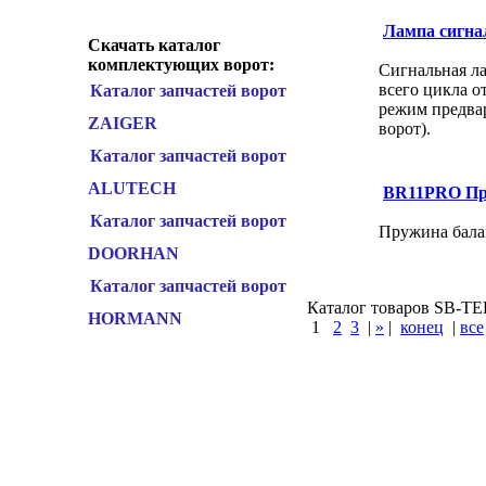
Лампа сигн
Скачать каталог
комплектующих ворот:
Сигнальная л
всего цикла о
Каталог запчастей ворот
режим предвар
ZAIGER
ворот).
Каталог запчастей ворот
ALUTECH
BR11PRO Пру
Каталог запчастей ворот
Пружина балан
DOORHAN
Каталог запчастей ворот
Каталог товаров SB-TEH 
HORMANN
1
2
3
|
»
|
конец
|
все
КУПИТЬ
Варшавское шоссе 