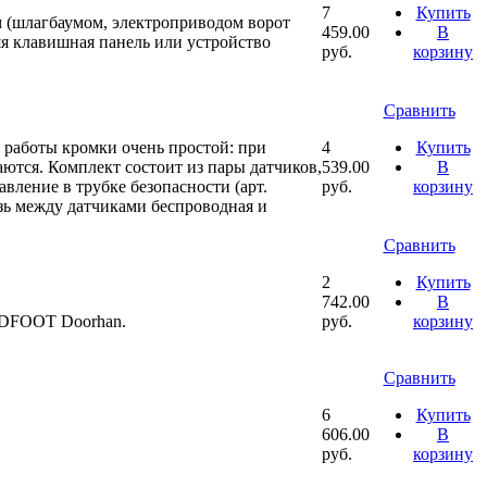
7
Купить
м (шлагбаумом, электроприводом ворот
459.00
В
няя клавишная панель или устройство
руб.
корзину
Сравнить
 работы кромки очень простой: при
4
Купить
аются. Комплект состоит из пары датчиков,
539.00
В
вление в трубке безопасности (арт.
руб.
корзину
зь между датчиками беспроводная и
Сравнить
2
Купить
742.00
В
NDFOOT Doorhan.
руб.
корзину
Сравнить
6
Купить
606.00
В
руб.
корзину