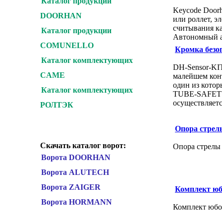
Каталог продукции
Keycode Doorh
DOORHAN
или роллет, э
считывания ка
Каталог продукции
Автономный 
COMUNELLO
Кромка безо
Каталог комплектующих
DH-Sensor-KIT
CAME
малейшем конт
один из котор
Каталог комплектующих
TUBE-SAFETY)
осуществляетс
РОЛТЭК
Опора стре
Скачать каталог ворот:
Опора стрелы
Ворота DOORHAN
Ворота ALUTECH
Ворота ZAIGER
Комплект ю
Ворота HORMANN
Комплект юбо