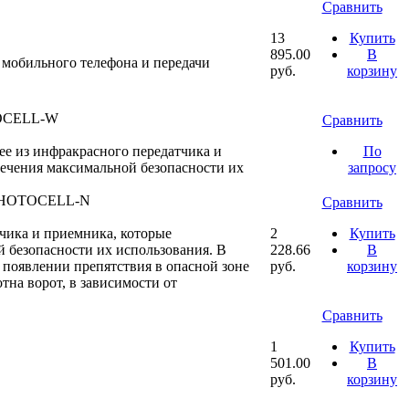
Сравнить
13
Купить
895.00
В
 мобильного телефона и передачи
руб.
корзину
OCELL-W
Сравнить
 из инфракрасного передатчика и
По
печения максимальной безопасности их
запросу
PHOTOCELL-N
Сравнить
тчика и приемника, которые
2
Купить
й безопасности их использования. В
228.66
В
 появлении препятствия в опасной зоне
руб.
корзину
тна ворот, в зависимости от
Сравнить
1
Купить
501.00
В
руб.
корзину