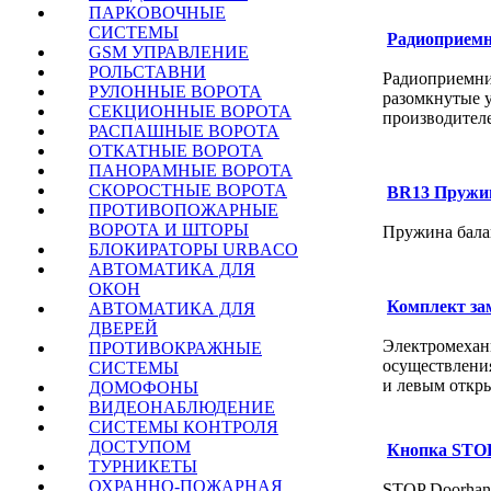
ПАРКОВОЧНЫЕ
СИСТЕМЫ
Радиоприем
GSM УПРАВЛЕНИЕ
РОЛЬСТАВНИ
Радиоприемни
РУЛОННЫЕ ВОРОТА
разомкнутые 
СЕКЦИОННЫЕ ВОРОТА
производител
РАСПАШНЫЕ ВОРОТА
ОТКАТНЫЕ ВОРОТА
ПАНОРАМНЫЕ ВОРОТА
СКОРОСТНЫЕ ВОРОТА
BR13 Пружи
ПРОТИВОПОЖАРНЫЕ
ВОРОТА И ШТОРЫ
Пружина бал
БЛОКИРАТОРЫ URBACO
АВТОМАТИКА ДЛЯ
ОКОН
Комплект з
АВТОМАТИКА ДЛЯ
ДВЕРЕЙ
Электромехан
ПРОТИВОКРАЖНЫЕ
осуществлени
СИСТЕМЫ
и левым откр
ДОМОФОНЫ
ВИДЕОНАБЛЮДЕНИЕ
СИСТЕМЫ КОНТРОЛЯ
ДОСТУПОМ
Кнопка STO
ТУРНИКЕТЫ
ОХРАННО-ПОЖАРНАЯ
STOP Doorhan