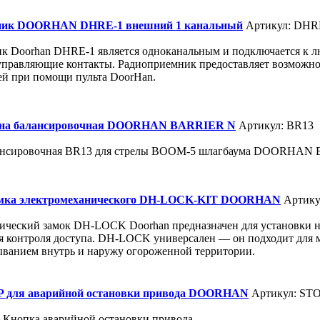
ник DOORHAN DHRE-1 внешний 1 канальный
Артикул: DHR
к Doorhan DHRE-1 является одноканальным и подключается к л
управляющие контакты. Радиоприемник предоставляет возможно
ей при помощи пульта DoorHan.
на балансировочная DOORHAN BARRIER N
Артикул: BR13
ансировочная BR13 для стрелы BOOM-5 шлагбаума DOORHAN
амка электромеханического DH-LOCK-KIT DOORHAN
Артику
ический замок DH-LOCK Doorhan предназначен для установки на
я контроля доступа. DH-LOCK универсален — он подходит для м
ыванием внутрь и наружу огороженной территории.
P для аварийной остановки привода DOORHAN
Артикул: ST
 Кнопка аварийной остановки привода