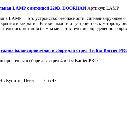
альная LAMP с антенной 220В, DOORHAN
Артикул: LAMP
ампа LAMP — это устройство безопасности, сигнализирующее о 
ткрытия и закрытия. В зависимости от устройства, к которому о
ительного мигания (лампа мигает в течение определенного вре
жина балансировочная в сборе для стрел 4 и 6 м Barrier-PR
сировочная в сборе для стрел 4 и 6 м Barrier-PRO
: Купить - Цена 1 - 17 из 47
: Симферопольское шоссе : Калужское шоссе