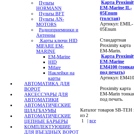
Карта Proximit
Пульты
EM-Marine IL-
HORMANN
05Enum
Пульты BFT
(толстая)
Пульты AN-
Артикул: EMIL-
MOTORS
05Enum
Радиоприемники и
Антенны
Стандартная
Карты ключи HID
Proximity карта
MIFARE EM-
EM-Marin.
MARINE
Карта Proximit
EM-Marine
EM-Marine
HID
EM4100 (тонка
Mifare
под печать)
Наклейки на
Артикул: EM41
карты
АВТОМАТИКА ДЛЯ
Proximity карта
ВОРОТ
EM-Marin тонка
АКСЕССУАРЫ ДЛЯ
под печать.
АВТОМАТИКИ
АВТОМАТИЧЕСКИЕ
Каталог товаров SB-TEH :
ШЛАГБАУМЫ
из 2
АВТОМАТИЧЕСКИЕ
1
|
все
ЦЕПНЫЕ БАРЬЕРЫ
КОМПЛЕКТУЮЩИЕ
КУПИТЬ
ДЛЯ ВЪЕЗДНЫХ ВОРОТ