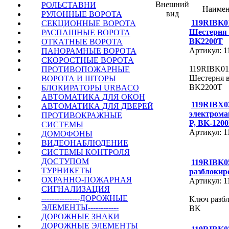
Внешний
РОЛЬСТАВНИ
Наимен
вид
РУЛОННЫЕ ВОРОТА
119RIBK0
СЕКЦИОННЫЕ ВОРОТА
Шестерня
РАСПАШНЫЕ ВОРОТА
BK2200T
ОТКАТНЫЕ ВОРОТА
Артикул: 
ПАНОРАМНЫЕ ВОРОТА
СКОРОСТНЫЕ ВОРОТА
119RIBK01
ПРОТИВОПОЖАРНЫЕ
Шестерня 
ВОРОТА И ШТОРЫ
BK2200T
БЛОКИРАТОРЫ URBACO
АВТОМАТИКА ДЛЯ ОКОН
119RIBX0
АВТОМАТИКА ДЛЯ ДВЕРЕЙ
электрома
ПРОТИВОКРАЖНЫЕ
P, BK-120
СИСТЕМЫ
Артикул: 
ДОМОФОНЫ
ВИДЕОНАБЛЮДЕНИЕ
СИСТЕМЫ КОНТРОЛЯ
ДОСТУПОМ
119RIBK0
ТУРНИКЕТЫ
разблокир
ОХРАННО-ПОЖАРНАЯ
Артикул: 
СИГНАЛИЗАЦИЯ
---------------ДОРОЖНЫЕ
Ключ разб
ЭЛЕМЕНТЫ------------
BK
ДОРОЖНЫЕ ЗНАКИ
ДОРОЖНЫЕ ЭЛЕМЕНТЫ