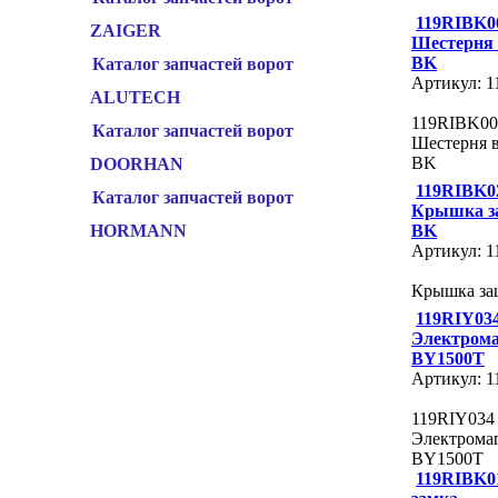
119RIBK0
ZAIGER
Шестерня
BK
Каталог запчастей ворот
Артикул: 
ALUTECH
119RIBK00
Каталог запчастей ворот
Шестерня 
BK
DOORHAN
119RIBK0
Каталог запчастей ворот
Крышка з
BK
HORMANN
Артикул: 
Крышка за
119RIY03
Электром
BY1500T
Артикул: 
119RIY034
Электрома
BY1500T
119RIBK0