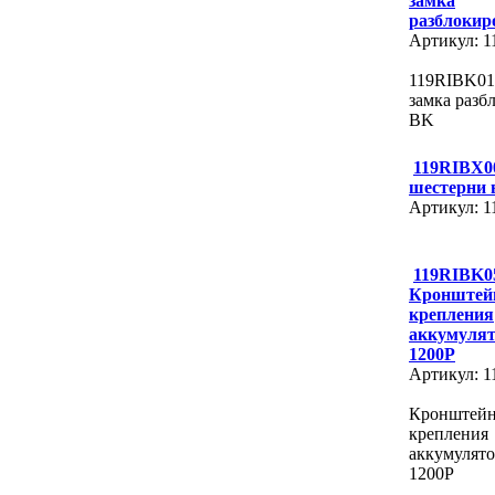
замка
разблокир
Артикул: 
119RIBK01
замка разб
BK
119RIBX0
шестерни 
Артикул: 
119RIBK0
Кронштей
крепления
аккумулят
1200P
Артикул: 
Кронштей
крепления
аккумулят
1200P