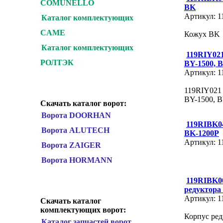
COMUNELLO
BK
Артикул: 
Каталог комплектующих
CAME
Кожух BK
Каталог комплектующих
119RIY02
РОЛТЭК
BY-1500, 
Артикул: 
119RIY021
BY-1500, 
Скачать каталог ворот:
Ворота DOORHAN
119RIBK0
Ворота ALUTECH
BK-1200P
Артикул: 
Ворота ZAIGER
Ворота HORMANN
119RIBK0
редуктора
Артикул: 
Скачать каталог
комплектующих ворот:
Корпус ре
Каталог запчастей ворот