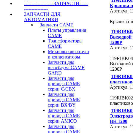
119RIBK0
--------------------ЗАПЧАСТИ------
Крышка п
----------------
Артикул: 
ЗАПЧАСТИ ДЛЯ
АВТОМАТИКИ
Крышка пл
Запчасти CAME
Платы управления
119RIBK0
CAME
Выходной 
Трансформаторы
1200P
CAME
Артикул: 
Микровыключатели
и конденсаторы
119RIBK04
Запчасти для
Выходной 
шлагбаума CAME
1200P
GARD
119RIBK0
Запчасти для
пластиков
привода CAME
Артикул: 
серии C/СВХ
Запчасти для
119RIBK02
привода CAME
пластиков
серии ВХ/ВY
Запчасти для
119RIBK0
привода CAME
Электродв
серии AMICO
BK 1200
Запчасти для
Артикул: 
привода CAME