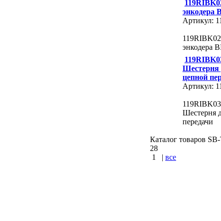
119RIBK0
энкодера 
Артикул: 
119RIBK02
энкодера 
119RIBK0
Шестерня 
цепной пе
Артикул: 
119RIBK03
Шестерня 
передачи
Каталог товаров SB-T
28
1
|
все
КУПИТЬ
Варшавское шос
шоссе : Калужск