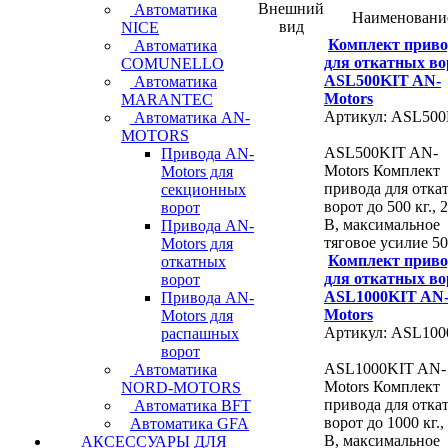
Внешний
Автоматика
Наименовани
вид
NICE
Комплект приво
Автоматика
для откатных во
COMUNELLO
ASL500KIT AN-
Автоматика
Motors
MARANTEC
Артикул: ASL50
Автоматика AN-
MOTORS
ASL500KIT AN-
Привода AN-
Motors Комплект
Motors для
привода для отка
секционных
ворот до 500 кг., 
ворот
В, максимальное
Привода AN-
тяговое усилие 50
Motors для
Комплект приво
откатных
для откатных во
ворот
ASL1000KIT AN
Привода AN-
Motors
Motors для
Артикул: ASL100
распашных
ворот
ASL1000KIT AN-
Автоматика
Motors Комплект
NORD-MOTORS
привода для отка
Автоматика BFT
ворот до 1000 кг.,
Автоматика GFA
В, максимальное
АКСЕССУАРЫ ДЛЯ