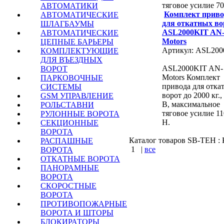
тяговое усилие 70
АВТОМАТИКИ
Комплект приво
АВТОМАТИЧЕСКИЕ
для откатных во
ШЛАГБАУМЫ
ASL2000KIT AN
АВТОМАТИЧЕСКИЕ
Motors
ЦЕПНЫЕ БАРЬЕРЫ
Артикул: ASL200
КОМПЛЕКТУЮЩИЕ
ДЛЯ ВЪЕЗДНЫХ
ASL2000KIT AN-
ВОРОТ
Motors Комплект
ПАРКОВОЧНЫЕ
привода для отка
СИСТЕМЫ
ворот до 2000 кг.,
GSM УПРАВЛЕНИЕ
В, максимальное
РОЛЬСТАВНИ
тяговое усилие 1
РУЛОННЫЕ ВОРОТА
Н.
СЕКЦИОННЫЕ
ВОРОТА
Каталог товаров SB-TEH : К
РАСПАШНЫЕ
1
|
все
ВОРОТА
ОТКАТНЫЕ ВОРОТА
КУПИТЬ
ПАНОРАМНЫЕ
ВОРОТА
СКОРОСТНЫЕ
Варшавское шоссе : 
ВОРОТА
шоссе : Калужское шо
ПРОТИВОПОЖАРНЫЕ
ВОРОТА И ШТОРЫ
БЛОКИРАТОРЫ