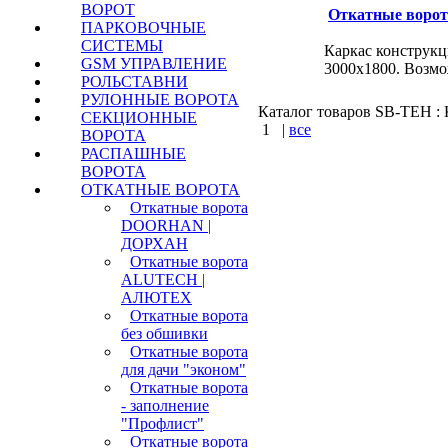
ВОРОТ
Откатные ворота
ПАРКОВОЧНЫЕ
СИСТЕМЫ
Каркас конструкц
GSM УПРАВЛЕНИЕ
3000х1800. Возмо
РОЛЬСТАВНИ
РУЛОННЫЕ ВОРОТА
Каталог товаров SB-TEH : К
СЕКЦИОННЫЕ
1
|
все
ВОРОТА
РАСПАШНЫЕ
КУПИТЬ
ВОРОТА
ОТКАТНЫЕ ВОРОТА
Варшавское шоссе : 
Откатные ворота
DOORHAN |
ДОРХАН
Откатные ворота
ALUTECH |
АЛЮТЕХ
Откатные ворота
без обшивки
Откатные ворота
для дачи "эконом"
Откатные ворота
- заполнение
"Профлист"
Откатные ворота