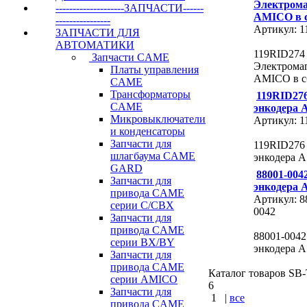
Электром
--------------------ЗАПЧАСТИ------
AMICO в 
----------------
Артикул: 
ЗАПЧАСТИ ДЛЯ
АВТОМАТИКИ
119RID274
Запчасти CAME
Электрома
Платы управления
AMICO в с
CAME
Трансформаторы
119RID27
CAME
энкодера 
Микровыключатели
Артикул: 
и конденсаторы
Запчасти для
119RID276
шлагбаума CAME
энкодера А
GARD
88001-004
Запчасти для
энкодера 
привода CAME
Артикул: 8
серии C/СВХ
0042
Запчасти для
привода CAME
88001-004
серии ВХ/ВY
энкодера А
Запчасти для
привода CAME
Каталог товаров SB-T
серии AMICO
6
Запчасти для
1
|
все
привода CAME