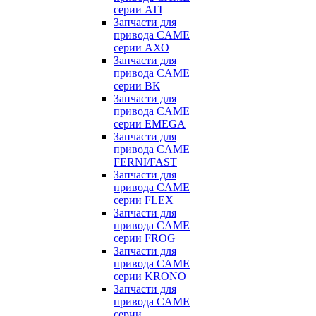
серии ATI
КУПИТЬ
Запчасти для
привода CAME
Варшавское шос
серии АХО
Запчасти для
шоссе : Калужск
привода CAME
серии ВК
Запчасти для
привода CAME
серии EMEGA
Запчасти для
привода CAME
FERNI/FAST
Запчасти для
привода CAME
серии FLEX
Запчасти для
привода CAME
серии FROG
Запчасти для
привода CAME
серии KRONO
Запчасти для
привода CAME
серии