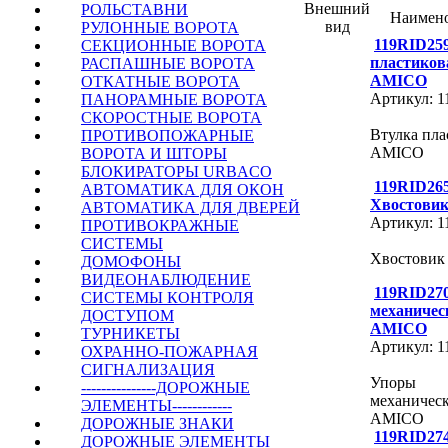
Внешний
РОЛЬСТАВНИ
Наимен
вид
РУЛОННЫЕ ВОРОТА
119RID25
СЕКЦИОННЫЕ ВОРОТА
пластиков
РАСПАШНЫЕ ВОРОТА
АMICO
ОТКАТНЫЕ ВОРОТА
Артикул: 
ПАНОРАМНЫЕ ВОРОТА
СКОРОСТНЫЕ ВОРОТА
Втулка пла
ПРОТИВОПОЖАРНЫЕ
АMICO
ВОРОТА И ШТОРЫ
БЛОКИРАТОРЫ URBACO
119RID26
АВТОМАТИКА ДЛЯ ОКОН
Хвостови
АВТОМАТИКА ДЛЯ ДВЕРЕЙ
Артикул: 
ПРОТИВОКРАЖНЫЕ
СИСТЕМЫ
Хвостови
ДОМОФОНЫ
ВИДЕОНАБЛЮДЕНИЕ
119RID27
СИСТЕМЫ КОНТРОЛЯ
механичес
ДОСТУПОМ
AMICO
ТУРНИКЕТЫ
Артикул: 
ОХРАННО-ПОЖАРНАЯ
СИГНАЛИЗАЦИЯ
Упоры
---------------ДОРОЖНЫЕ
механичес
ЭЛЕМЕНТЫ------------
AMICO
ДОРОЖНЫЕ ЗНАКИ
119RID27
ДОРОЖНЫЕ ЭЛЕМЕНТЫ