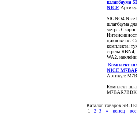
шлагбаума S
NICE
Артику
SIGNO4 Nice 
шлагбаума для
метра. Скорость
Интенсивност
циклов/час. С
комплекта: т
стрела RBN4,
WA2, наклейк
Комплект ш
NICE М7BA
Артикул: М7
Комплект шла
М7BAR7BDK
Каталог товаров SB-TEH 
1
2
3
|
»
|
конец
|
все
КУПИТЬ
Варшавское шоссе