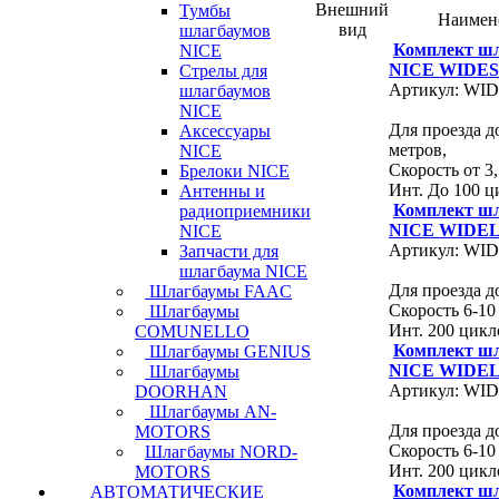
Внешний
Тумбы
Наимен
вид
шлагбаумов
Комплект ш
NICE
NICE WIDES
Стрелы для
Артикул: WI
шлагбаумов
NICE
Для проезда д
Аксессуары
метров,
NICE
Скорость от 3,
Брелоки NICE
Инт. До 100 ц
Антенны и
Комплект ш
радиоприемники
NICE WIDEL
NICE
Артикул: WI
Запчасти для
шлагбаума NICE
Для проезда до
Шлагбаумы FAAC
Скорость 6-10 
Шлагбаумы
Инт. 200 цикл
COMUNELLO
Комплект ш
Шлагбаумы GENIUS
NICE WIDEL
Шлагбаумы
Артикул: WI
DOORHAN
Шлагбаумы AN-
Для проезда до
MOTORS
Скорость 6-10 
Шлагбаумы NORD-
Инт. 200 цикл
MOTORS
Комплект ш
АВТОМАТИЧЕСКИЕ