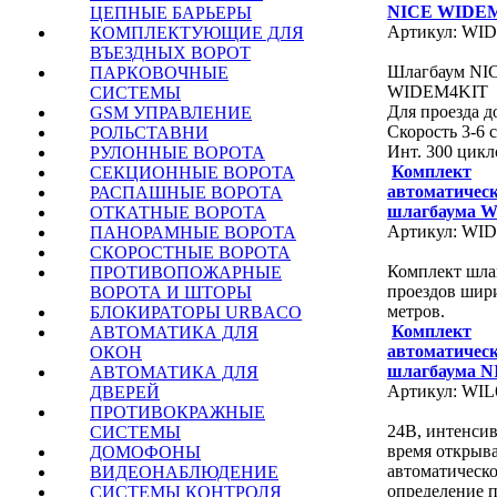
NICE WIDE
ЦЕПНЫЕ БАРЬЕРЫ
Артикул: WI
КОМПЛЕКТУЮЩИЕ ДЛЯ
ВЪЕЗДНЫХ ВОРОТ
Шлагбаум NI
ПАРКОВОЧНЫЕ
WIDEM4KIT
СИСТЕМЫ
Для проезда д
GSM УПРАВЛЕНИЕ
Скорость 3-6 с
РОЛЬСТАВНИ
Инт. 300 цикл
РУЛОННЫЕ ВОРОТА
Комплект
СЕКЦИОННЫЕ ВОРОТА
автоматичес
РАСПАШНЫЕ ВОРОТА
шлагбаума 
ОТКАТНЫЕ ВОРОТА
Артикул: WI
ПАНОРАМНЫЕ ВОРОТА
СКОРОСТНЫЕ ВОРОТА
Комплект шла
ПРОТИВОПОЖАРНЫЕ
проездов шир
ВОРОТА И ШТОРЫ
метров.
БЛОКИРАТОРЫ URBACO
Комплект
АВТОМАТИКА ДЛЯ
автоматичес
ОКОН
шлагбаума N
АВТОМАТИКА ДЛЯ
Артикул: WIL
ДВЕРЕЙ
ПРОТИВОКРАЖНЫЕ
24В, интенсив
СИСТЕМЫ
время открыва
ДОМОФОНЫ
автоматическ
ВИДЕОНАБЛЮДЕНИЕ
определение п
СИСТЕМЫ КОНТРОЛЯ