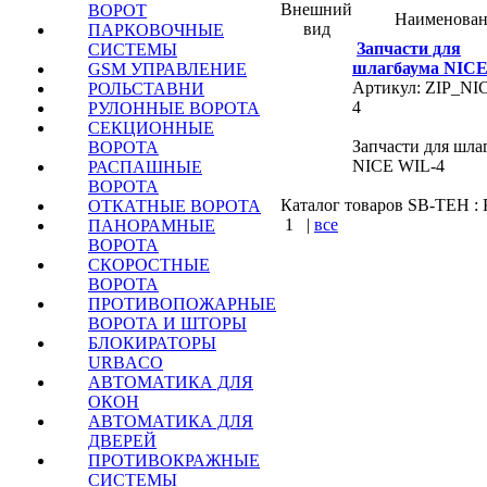
Внешний
ВОРОТ
Наименован
вид
ПАРКОВОЧНЫЕ
Запчасти для
СИСТЕМЫ
шлагбаума NICE
GSM УПРАВЛЕНИЕ
Артикул: ZIP_NI
РОЛЬСТАВНИ
4
РУЛОННЫЕ ВОРОТА
СЕКЦИОННЫЕ
Запчасти для шла
ВОРОТА
NICE WIL-4
РАСПАШНЫЕ
ВОРОТА
Каталог товаров SB-TEH : К
ОТКАТНЫЕ ВОРОТА
1
|
все
ПАНОРАМНЫЕ
ВОРОТА
КУПИТЬ
СКОРОСТНЫЕ
ВОРОТА
ПРОТИВОПОЖАРНЫЕ
Варшавское шоссе : 
ВОРОТА И ШТОРЫ
шоссе : Калужское шо
БЛОКИРАТОРЫ
URBACO
АВТОМАТИКА ДЛЯ
ОКОН
АВТОМАТИКА ДЛЯ
ДВЕРЕЙ
ПРОТИВОКРАЖНЫЕ
СИСТЕМЫ