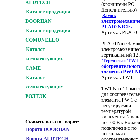
ALUTECH
(кронштейн PO -
Дополнительно).
Каталог продукции
Замок
электромеханич
DOORHAN
PLA10 NICE.
Каталог продукции
Артикул: PLA10
COMUNELLO
PLA10 Nice Замо
электромеханиче
Каталог
вертикальный 12 
комплектующих
Термостат TW1 
обогревательног
CAME
элемента PW1 N
Артикул: TW1
Каталог
комплектующих
TW1 Nice Термос
для обогреватель
РОЛТЭК
элемента PW 1 с
регулируемой
температурой
включения. 2 кан
Скачать каталог ворот:
по 100 Вт. Возмо
подключение по
Ворота DOORHAN
нескольких
Ворота ALUTECH
обогревательных