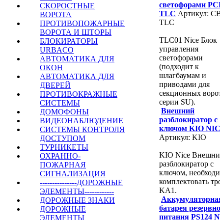
светофорами PC
СКОРОСТНЫЕ
TLC
Артикул: CB
ВОРОТА
TLC
ПРОТИВОПОЖАРНЫЕ
ВОРОТА И ШТОРЫ
TLC01 Nice Блок
БЛОКИРАТОРЫ
управления
URBACO
светофорами
АВТОМАТИКА ДЛЯ
(подходит к
ОКОН
шлагбаумам и
АВТОМАТИКА ДЛЯ
приводами для
ДВЕРЕЙ
секционных воро
ПРОТИВОКРАЖНЫЕ
серии SU).
СИСТЕМЫ
Внешний
ДОМОФОНЫ
разблокиратор с
ВИДЕОНАБЛЮДЕНИЕ
ключом KIO NI
СИСТЕМЫ КОНТРОЛЯ
Артикул: KIO
ДОСТУПОМ
ТУРНИКЕТЫ
KIO Nice Внешн
ОХРАННО-
разблокиратор с
ПОЖАРНАЯ
ключом, необход
СИГНАЛИЗАЦИЯ
комплектовать тр
---------------ДОРОЖНЫЕ
KA1.
ЭЛЕМЕНТЫ------------
Аккумуляторна
ДОРОЖНЫЕ ЗНАКИ
батарея резервн
ДОРОЖНЫЕ
питания PS124 
ЭЛЕМЕНТЫ