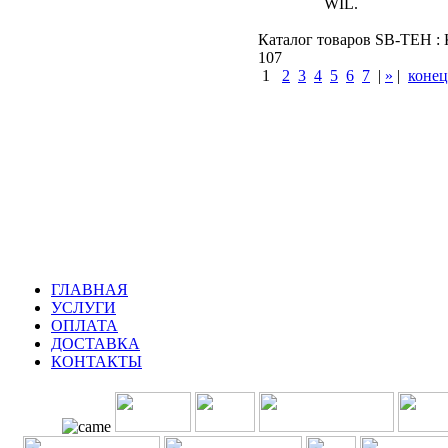
WIL.
Каталог товаров SB-TEH : К
107
1
2
3
4
5
6
7
|
»
|
конец
КУПИТЬ
Варшавское шоссе : 
шоссе : Калужское шо
ГЛАВНАЯ
УСЛУГИ
ОПЛАТА
ДОСТАВКА
КОНТАКТЫ