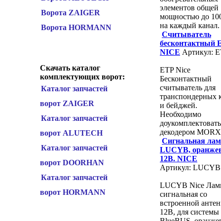
элементов общей
Ворота ZAIGER
мощностью до 100
на каждый канал.
Ворота HORMANN
Считыватель
бесконтактный 
NICE
Артикул: 
Скачать каталог
ETP Nice
комплектующих ворот:
Бесконтактный
считыватель для
Каталог запчастей
транспондерных 
ворот ZAIGER
и бейджей.
Необходимо
Каталог запчастей
доукомплектовать
декодером MORX
ворот ALUTECH
Сигнальная лам
Каталог запчастей
LUCYB, оранжев
12В. NICE
ворот DOORHAN
Артикул: LUCYB
Каталог запчастей
LUCYB Nice Лам
ворот HORMANN
сигнальная со
встроенной антен
12В, для системы
BlueBUS, оранжев