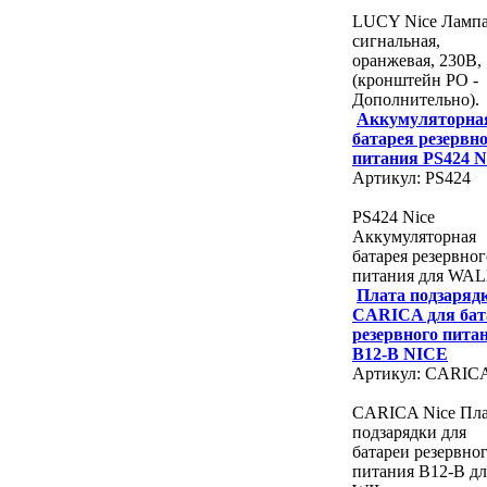
LUCY Nice Ламп
сигнальная,
оранжевая, 230В,
(кронштейн PO -
Дополнительно).
Аккумуляторна
батарея резервн
питания PS424 
Артикул: PS424
PS424 Nice
Аккумуляторная
батарея резервног
питания для WA
Плата подзаряд
CARICA для бат
резервного пита
B12-B NICE
Артикул: CARIC
CARICA Nice Пла
подзарядки для
батареи резервно
питания B12-B дл