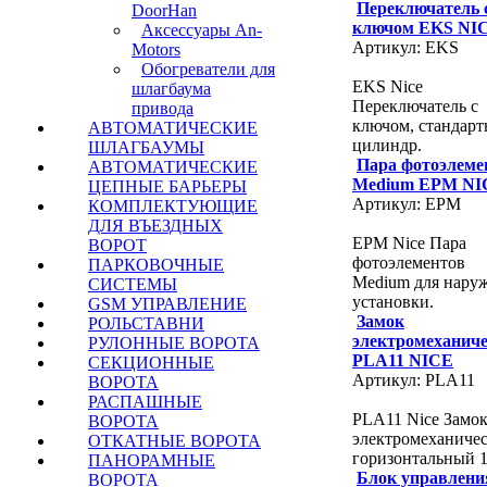
Переключатель 
DoorHan
ключом EKS NI
Аксессуары An-
Артикул: EKS
Motors
Обогреватели для
EKS Nice
шлагбаума
Переключатель с
привода
ключом, стандар
АВТОМАТИЧЕСКИЕ
цилиндр.
ШЛАГБАУМЫ
Пара фотоэлеме
АВТОМАТИЧЕСКИЕ
Medium EPM NI
ЦЕПНЫЕ БАРЬЕРЫ
Артикул: EPM
КОМПЛЕКТУЮЩИЕ
ДЛЯ ВЪЕЗДНЫХ
EPM Nice Пара
ВОРОТ
фотоэлементов
ПАРКОВОЧНЫЕ
Medium для нару
СИСТЕМЫ
установки.
GSM УПРАВЛЕНИЕ
Замок
РОЛЬСТАВНИ
электромеханич
РУЛОННЫЕ ВОРОТА
PLA11 NICE
СЕКЦИОННЫЕ
Артикул: PLA11
ВОРОТА
РАСПАШНЫЕ
PLA11 Nice Замо
ВОРОТА
электромеханиче
ОТКАТНЫЕ ВОРОТА
горизонтальный 1
ПАНОРАМНЫЕ
Блок управлени
ВОРОТА