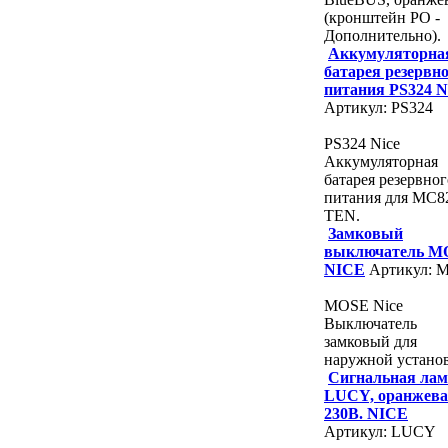
(кронштейн PO -
Дополнительно).
Аккумуляторна
батарея резервн
питания PS324 
Артикул: PS324
PS324 Nice
Аккумуляторная
батарея резервног
питания для MC8
TEN.
Замковый
выключатель M
NICE
Артикул: 
MOSE Nice
Выключатель
замковый для
наружной устано
Сигнальная лам
LUCY, оранжева
230В. NICE
Артикул: LUCY