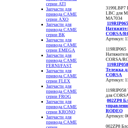
серии ATI
3199LBP7 
Запчасти для
LBC для M
привода CAME
MA7034
серии АХО
119RIP06
Запчасти для
Натяжите
привода CAME
CORSA/R
серии ВК
Артикул: 1
Запчасти для
привода CAME
119RIP065
серии EMEGA
Натяжител
Запчасти для
CORSA/R
привода CAME
119RIP05
FERNI/FAST
Тележка д
Запчасти для
CORSA
привода CAME
Артикул: 1
серии FLEX
Запчасти для
119RIP058
привода CAME
для CORS
серии FROG
002ZP8 Б
Запчасти для
управлени
привода CAME
RODEO
серии KRONO
Артикул: 
Запчасти для
привода CAME
002ZP8 Бл
серии