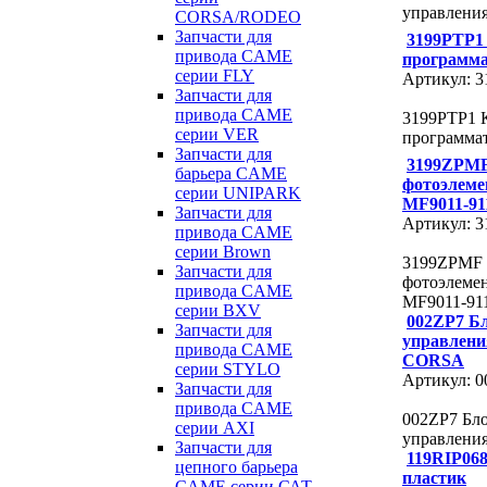
управлен
CORSA/RODEO
Запчасти для
3199PTP1
привода CAME
программ
серии FLY
Артикул: 
Запчасти для
привода CAME
3199PTP1 
серии VER
программа
Запчасти для
3199ZPMF
барьера CAME
фотоэлеме
серии UNIPARK
MF9011-91
Запчасти для
Артикул: 
привода CAME
серии Brown
3199ZPMF 
Запчасти для
фотоэлеме
привода CAME
MF9011-91
серии BXV
002ZP7 Б
Запчасти для
управлени
привода CAME
CORSA
серии STYLO
Артикул: 
Запчасти для
привода CAME
002ZP7 Бл
серии AXI
управлен
Запчасти для
119RIP06
цепного барьера
пластик
CAME серии САТ