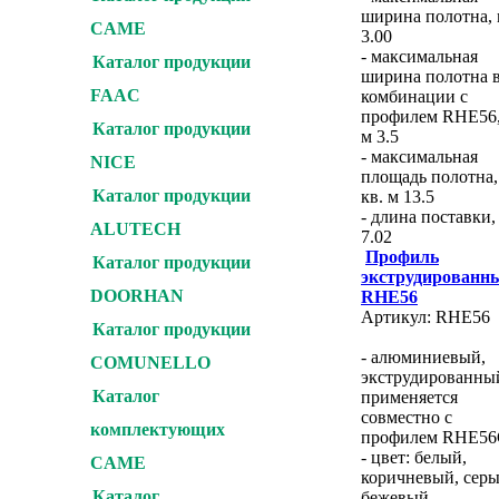
ширина полотна,
CAME
3.00
- максимальная
Каталог продукции
ширина полотна 
FAAC
комбинации с
профилем RHE56
Каталог продукции
м 3.5
- максимальная
NICE
площадь полотна,
Каталог продукции
кв. м 13.5
- длина поставки,
ALUTECH
7.02
Профиль
Каталог продукции
экструдированн
DOORHAN
RHE56
Артикул: RHE56
Каталог продукции
- алюминиевый,
COMUNELLO
экструдированны
Каталог
применяется
совместно с
комплектующих
профилем RHE5
- цвет: белый,
CAME
коричневый, серы
Каталог
бежевый