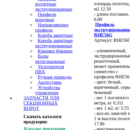
площадь полотна,
роллетные
м2 12.50
экструдированные
- длина поставки,
Профили
6.00
концевые
Профиль
Направляющие
экструдированн
профили
RHE56G
Короба защитные
Артикул: RHE56
Короба защитные
экструдированные
- алюминиевый,
Крышки боковые
экструдированны
Валы
решоточный,
октагональные
может применять
Уплотнители
совместно с
ПВХ
профилем RHE56
Ручные приводы
- цвет: белый,
Аксессуары
коричневый, серы
Устройства
бежевый
управления
- вес 1 погонного
ЗАПЧАСТИ ДЛЯ
метра, кг 0.311
СЕКЦИОННЫХ
- вес 1 м2, кг 5.55
ВОРОТ
- кол-во ламелей 
Скачать каталоги
1 м высоты полот
продукции:
17.86
Каталог продукции
- максимальная