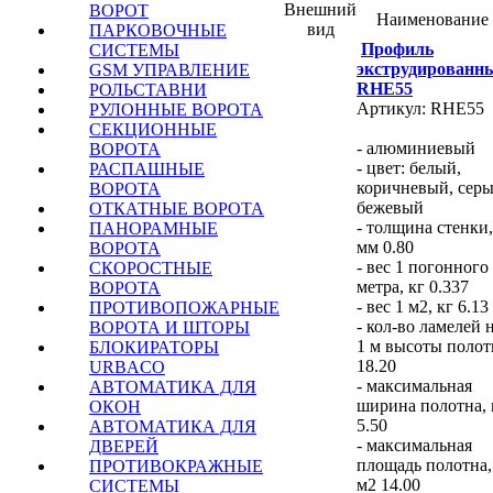
Внешний
ВОРОТ
Наименование
вид
ПАРКОВОЧНЫЕ
Профиль
СИСТЕМЫ
экструдированн
GSM УПРАВЛЕНИЕ
RHE55
РОЛЬСТАВНИ
Артикул: RHE55
РУЛОННЫЕ ВОРОТА
СЕКЦИОННЫЕ
- алюминиевый
ВОРОТА
- цвет: белый,
РАСПАШНЫЕ
коричневый, серы
ВОРОТА
бежевый
ОТКАТНЫЕ ВОРОТА
- толщина стенки,
ПАНОРАМНЫЕ
мм 0.80
ВОРОТА
- вес 1 погонного
СКОРОСТНЫЕ
метра, кг 0.337
ВОРОТА
- вес 1 м2, кг 6.13
ПРОТИВОПОЖАРНЫЕ
- кол-во ламелей 
ВОРОТА И ШТОРЫ
1 м высоты полот
БЛОКИРАТОРЫ
18.20
URBACO
- максимальная
АВТОМАТИКА ДЛЯ
ширина полотна,
ОКОН
5.50
АВТОМАТИКА ДЛЯ
- максимальная
ДВЕРЕЙ
площадь полотна,
ПРОТИВОКРАЖНЫЕ
м2 14.00
СИСТЕМЫ