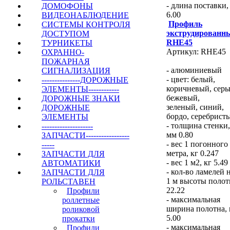
- длина поставки,
ДОМОФОНЫ
6.00
ВИДЕОНАБЛЮДЕНИЕ
Профиль
СИСТЕМЫ КОНТРОЛЯ
экструдированн
ДОСТУПОМ
RHE45
ТУРНИКЕТЫ
Артикул: RHE45
ОХРАННО-
ПОЖАРНАЯ
- алюминиевый
СИГНАЛИЗАЦИЯ
- цвет: белый,
---------------ДОРОЖНЫЕ
коричневый, серы
ЭЛЕМЕНТЫ------------
бежевый,
ДОРОЖНЫЕ ЗНАКИ
зеленый, синий,
ДОРОЖНЫЕ
бордо, серебрист
ЭЛЕМЕНТЫ
- толщина стенки,
--------------------
мм 0.80
ЗАПЧАСТИ-----------------
- вес 1 погонного
-----
метра, кг 0.247
ЗАПЧАСТИ ДЛЯ
- вес 1 м2, кг 5.49
АВТОМАТИКИ
- кол-во ламелей 
ЗАПЧАСТИ ДЛЯ
1 м высоты полот
РОЛЬСТАВЕН
22.22
Профили
- максимальная
роллетные
ширина полотна,
роликовой
5.00
прокатки
- максимальная
Профили