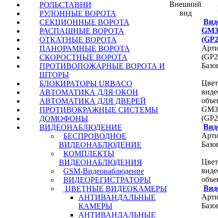
Внешний
РОЛЬСТАВНИ
вид
РУЛОННЫЕ ВОРОТА
Вид
СЕКЦИОННЫЕ ВОРОТА
GM3
РАСПАШНЫЕ ВОРОТА
(GP
ОТКАТНЫЕ ВОРОТА
Арт
ПАНОРАМНЫЕ ВОРОТА
(GP
СКОРОСТНЫЕ ВОРОТА
Базо
ПРОТИВОПОЖАРНЫЕ ВОРОТА И
ШТОРЫ
Цвет
БЛОКИРАТОРЫ URBACO
виде
АВТОМАТИКА ДЛЯ ОКОН
объе
АВТОМАТИКА ДЛЯ ДВЕРЕЙ
GM3
ПРОТИВОКРАЖНЫЕ СИСТЕМЫ
(GP
ДОМОФОНЫ
Вид
ВИДЕОНАБЛЮДЕНИЕ
Арти
БЕСПРОВОДНОЕ
Базо
ВИДЕОНАБЛЮДЕНИЕ
КОМПЛЕКТЫ
Цвет
ВИДЕОНАБЛЮДЕНИЯ
виде
GSM-Видеонаблюдение
объ
ВИДЕОРЕГИСТРАТОРЫ
Вид
ЦВЕТНЫЕ ВИДЕОКАМЕРЫ
Арти
АНТИВАНДАЛЬНЫЕ
Базо
КАМЕРЫ
АНТИВАНДАЛЬНЫЕ