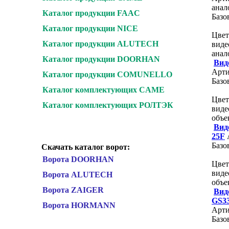
анал
Каталог продукции FAAC
Базо
Каталог продукции NICE
Цвет
Каталог продукции ALUTECH
виде
анал
Каталог продукции DOORHAN
Вид
Арти
Каталог продукции COMUNELLO
Базо
Каталог комплектующих CAME
Цвет
Каталог комплектующих РОЛТЭК
виде
объ
Вид
25F
Базо
Скачать каталог ворот:
Ворота DOORHAN
Цвет
виде
Ворота ALUTECH
объе
Ворота ZAIGER
Вид
GS3
Ворота HORMANN
Арти
Базо