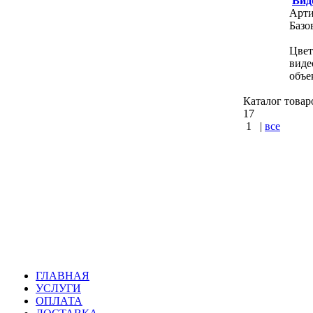
Вид
Арти
Базо
Цвет
виде
объе
Каталог товар
17
1
|
все
КУПИТЬ
Варшавское
шоссе : Ка
ГЛАВНАЯ
УСЛУГИ
ОПЛАТА